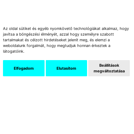
Az oldal sütiket és egyéb nyomkövető technológiákat alkalmaz, hogy
Támogatók
javítsa a böngészési élményét, azzal hogy személyre szabott
tartalmakat és célzott hirdetéseket jelenít meg, és elemzi a
weboldalunk forgalmát, hogy megtudjuk honnan érkeztek a
látogatóink.
Beállítások
Elfogadom
Elutasítom
megváltoztatása
Az Új Művészet képzőművészeti és kritikai folyóirat több
mint három évtizede jelenik meg havonként. Elsősorban a
hazai eseményekről kínál elemzéseket, de tudósít a jelentős
külföldi kiállításokról és vásárokról is, és nem függetleníti
magát a művészeti közélet problémáitól sem.
Az Új Művészet Online a nagy múltú print magazin friss és
naprakész kiadása, amely elsősorban a kortárs