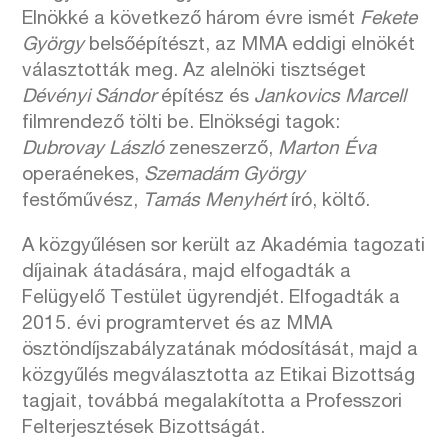
Elnökké a következő három évre ismét
Fekete
György
belsőépítészt, az MMA eddigi elnökét
választották meg. Az alelnöki tisztséget
Dévényi Sándor
építész és
Jankovics Marcell
filmrendező tölti be. Elnökségi tagok:
Dubrovay László
zeneszerző,
Marton Éva
operaénekes,
Szemadám György
festőművész,
Tamás Menyhért
író, költő.
A közgyűlésen sor került az Akadémia tagozati
díjainak átadására, majd elfogadták a
Felügyelő Testület ügyrendjét. Elfogadták a
2015. évi programtervet és az MMA
ösztöndíjszabályzatának módosítását, majd a
közgyűlés megválasztotta az Etikai Bizottság
tagjait, továbbá megalakította a Professzori
Felterjesztések Bizottságát.