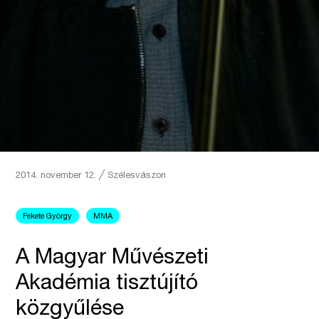
2014. november 12.
╱
Szélesvászon
Fekete György
MMA
A Magyar Művészeti
Akadémia tisztújító
közgyűlése