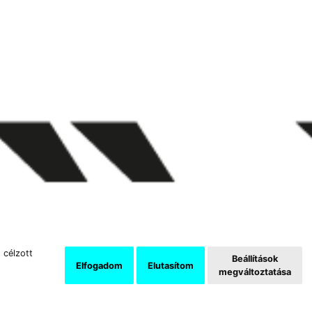
 célzott
Beállítások
Elfogadom
Elutasítom
megváltoztatása