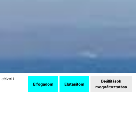
 célzott
Beállítások
Elfogadom
Elutasítom
megváltoztatása