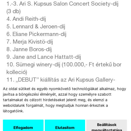
1.-3. Ari S. Kupsus Salon Concert Society-díj
(3 db)
4. Andi Reith-díj
5. Lennard & Jeroen-díj
6. Eliane Pickermann-díj
7. Merja Kivistö-díj
8. Janne Boros-díj
9. Jane and Lance Hattatt-díj
10. Sümegi winery-díj (100.000,- Ft értekű bor
kolleció)
11. „DEBUT” kiállítás az Ari Kupsus Gallery-
ben
Az oldal sütiket és egyéb nyomkövető technológiákat alkalmaz, hogy
javítsa a böngészési élményét, azzal hogy személyre szabott
Önálló kiállítás a nyertes hallgató számára,
tartalmakat és célzott hirdetéseket jelenít meg, és elemzi a
amely a diploma megszerzése után, a
weboldalunk forgalmát, hogy megtudjuk honnan érkeztek a
diplomaévében, kerül megrendezésre.
látogatóink.
A válogatott pályázati anyag kiállításának
Beállítások
Elfogadom
Elutasítom
megváltoztatása