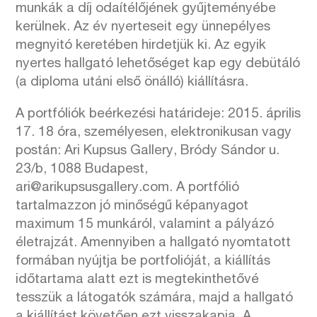
munkák a díj odaítélőjének gyűjteményébe
kerülnek. Az év nyerteseit egy ünnepélyes
megnyitó keretében hirdetjük ki. Az egyik
nyertes hallgató lehetőséget kap egy debütáló
(a diploma utáni első önálló) kiállításra.
A portfóliók beérkezési határideje: 2015. április
17. 18 óra, személyesen, elektronikusan vagy
postán: Ari Kupsus Gallery, Bródy Sándor u.
23/b, 1088 Budapest,
ari@arikupsusgallery.com. A portfólió
tartalmazzon jó minőségű képanyagot
maximum 15 munkáról, valamint a pályázó
életrajzát. Amennyiben a hallgató nyomtatott
formában nyújtja be portfolióját, a kiállítás
időtartama alatt ezt is megtekinthetővé
tesszük a látogatók számára, majd a hallgató
a kiállítást követően ezt visszakapja. A