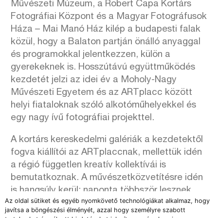
Művészeti Múzeum, a Robert Capa Kortárs
Fotográfiai Központ és a Magyar Fotográfusok
Háza – Mai Manó Ház kilép a budapesti falak
közül, hogy a Balaton partján önálló anyaggal
és programokkal jelentkezzen, külön a
gyerekeknek is. Hosszútávú együttműködés
kezdetét jelzi az idei év a Moholy-Nagy
Művészeti Egyetem és az ARTplacc között
helyi fiataloknak szóló alkotóműhelyekkel és
egy nagy ívű fotográfiai projekttel.
A kortárs kereskedelmi galériák a kezdetektől
fogva kiállítói az ARTplaccnak, mellettük idén
a régió független kreatív kollektívái is
bemutatkoznak. A művészetközvetítésre idén
is hangsúly kerül: naponta többször lesznek
Az oldal sütiket és egyéb nyomkövető technológiákat alkalmaz, hogy
tárlatvezetések magyar és angol nyelven,
javítsa a böngészési élményét, azzal hogy személyre szabott
valamint beszélgetések és workshopok is.