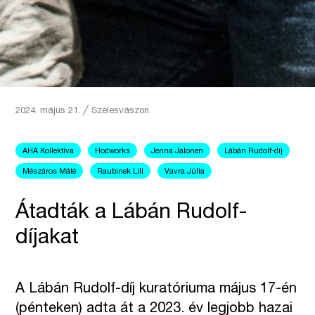
2024. május 21.
╱
Szélesvászon
AHA Kollektíva
Hodworks
Jenna Jalonen
Lábán Rudolf-díj
Mészáros Máté
Raubinek Lili
Vavra Júlia
Átadták a Lábán Rudolf-
díjakat
A Lábán Rudolf-díj kuratóriuma május 17-én
(pénteken) adta át a 2023. év legjobb hazai