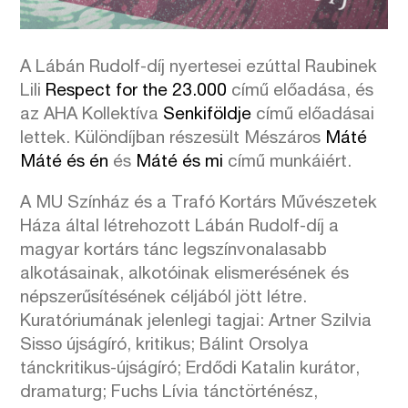
A Lábán Rudolf-díj nyertesei ezúttal Raubinek
Lili
Respect for the 23.000
című előadása, és
az AHA Kollektíva
Senkiföldje
című előadásai
lettek. Különdíjban részesült Mészáros
Máté
Máté és én
és
Máté és mi
című munkáiért.
A MU Színház és a Trafó Kortárs Művészetek
Háza által létrehozott Lábán Rudolf-díj a
magyar kortárs tánc legszínvonalasabb
alkotásainak, alkotóinak elismerésének és
népszerűsítésének céljából jött létre.
Kuratóriumának jelenlegi tagjai: Artner Szilvia
Sisso újságíró, kritikus; Bálint Orsolya
tánckritikus-újságíró; Erdődi Katalin kurátor,
dramaturg; Fuchs Lívia tánctörténész,