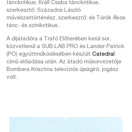
tánckritikus; Králl Csaba tánckritikus,
szerkesztő; Százados László
művészettörténész, szerkesztő; és Török Ákos
tánc- és színikritikus.
A díjátadóra a Trafó Előterében kerül sor,
közvetlenül a SUB.LAB.PRO és Lander Patrick
(PO) együttműködésében készült
Catedral
című előadása után. Az átadó műsorvezetője
Bombera Krisztina televíziós újságíró, jogász
volt.