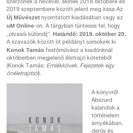
szerzőnek a nevével, akinek 2018 októbere és
2019 szeptembere között jelent meg írása Az
Új Művészet
nyomtatott kiadásában vagy az
uM Online
-on. A tárgyban tüntesse fel, hogy
Határidő: 2019. október 20.
„olvasói különdíj”.
A szavazók között öt példányt sorsolunk ki
Konok Tamás
festőművész a kiadónknál
októberben megjelenő életrajzi kötetéből
(Konok Tamás:
Emlékkövek. Fejezetek egy
önéletrajzból
).
A könyvről
Abszurd
kalandok a
történelem
árnyékában,
derűs és