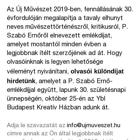
Az Új Művészet 2019-ben, fennállásának 30.
évfordulóján megalapítja a tavaly elhunyt
neves művészettörténészről, kritikusról, P.
Szabó Ernőről elnevezett emlékdíjat,
amelyet mostantól minden évben a
legjobbnak ítélt szerzőjének ad át. Hogy
olvasóinknak is legyen lehetősége
olvasói különdíjat
véleményt nyivánítani,
hirdetünk
, amelyet a P. Szabó Ernő-
emlékdíjjal együtt, lapunk 30. születésnapi
ünnepségén, október 25-én az
Ybl
Budapest Kreatív Ház
ban adunk át.
Adja le szavazatát az
info@ujmuveszet.hu
címre annak az Ön által legjobbnak ítélt