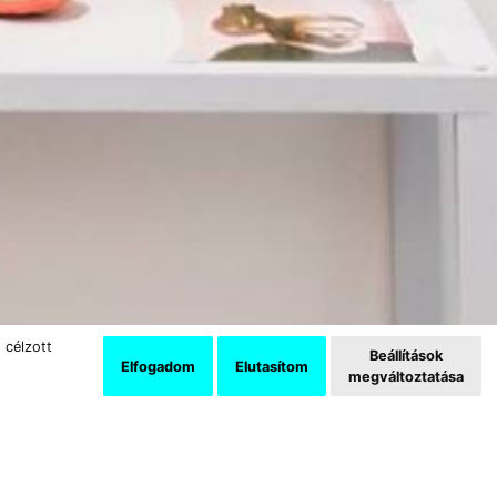
 célzott
Beállítások
Elfogadom
Elutasítom
megváltoztatása