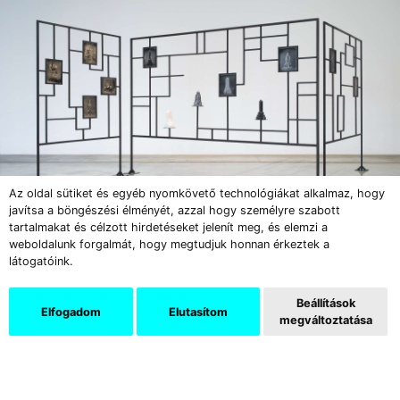
Az oldal sütiket és egyéb nyomkövető technológiákat alkalmaz, hogy
javítsa a böngészési élményét, azzal hogy személyre szabott
tartalmakat és célzott hirdetéseket jelenít meg, és elemzi a
weboldalunk forgalmát, hogy megtudjuk honnan érkeztek a
látogatóink.
Albert Ádám:
Paraván I-III.
╱
2017
Beállítások
Elfogadom
Elutasítom
megváltoztatása
Támogatók