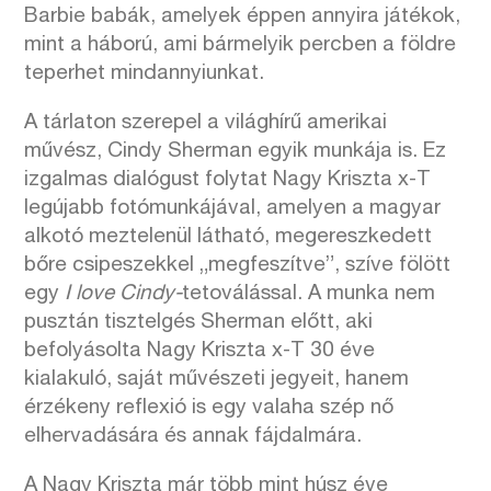
Barbie babák, amelyek éppen annyira játékok,
mint a háború, ami bármelyik percben a földre
teperhet mindannyiunkat.
A tárlaton szerepel a világhírű amerikai
művész, Cindy Sherman egyik munkája is. Ez
izgalmas dialógust folytat Nagy Kriszta x-T
legújabb fotómunkájával, amelyen a magyar
alkotó meztelenül látható, megereszkedett
bőre csipeszekkel „megfeszítve”, szíve fölött
egy
I love Cindy-
tetoválással. A munka nem
pusztán tisztelgés Sherman előtt, aki
befolyásolta Nagy Kriszta x-T 30 éve
kialakuló, saját művészeti jegyeit, hanem
érzékeny reflexió is egy valaha szép nő
elhervadására és annak fájdalmára.
A Nagy Kriszta már több mint húsz éve