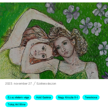
2023. november 27.
╱
Szélesvászon
Ez az életem vége
Hold Galéria
Nagy Kriszta X-t
Tereskova
Tokaj Art Wine