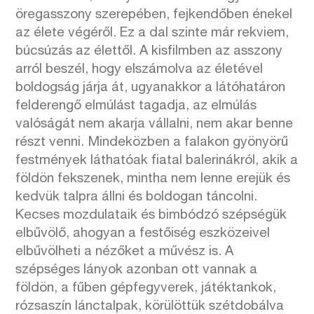
öregasszony szerepében, fejkendőben énekel
az élete végéről. Ez a dal szinte már rekviem,
búcsúzás az élettől. A kisfilmben az asszony
arról beszél, hogy elszámolva az életével
boldogság járja át, ugyanakkor a látóhatáron
felderengő elmúlást tagadja, az elmúlás
valóságát nem akarja vállalni, nem akar benne
részt venni. Mindeközben a falakon gyönyörű
festmények láthatóak fiatal balerinákról, akik a
földön fekszenek, mintha nem lenne erejük és
kedvük talpra állni és boldogan táncolni.
Kecses mozdulataik és bimbódzó szépségük
elbűvölő, ahogyan a festőiség eszközeivel
elbűvölheti a nézőket a művész is. A
szépséges lányok azonban ott vannak a
földön, a fűben gépfegyverek, játéktankok,
rózsaszín lánctalpak, körülöttük szétdobálva