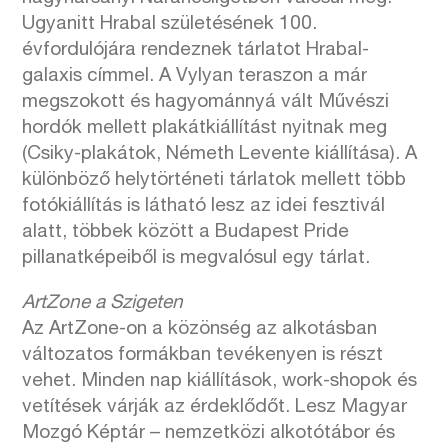
Ugyanitt Hrabal születésének 100.
évfordulójára rendeznek tárlatot Hrabal-
galaxis címmel. A Vylyan teraszon a már
megszokott és hagyománnyá vált Művészi
hordók mellett plakátkiállítást nyitnak meg
(Csiky-plakátok, Németh Levente kiállítása). A
különböző helytörténeti tárlatok mellett több
fotókiállítás is látható lesz az idei fesztivál
alatt, többek között a Budapest Pride
pillanatképeiből is megvalósul egy tárlat.
ArtZone a Szigeten
Az ArtZone-on a közönség az alkotásban
változatos formákban tevékenyen is részt
vehet. Minden nap kiállítások, work-shopok és
vetítések várják az érdeklődőt. Lesz Magyar
Mozgó Képtár – nemzetközi alkotótábor és