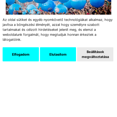
Az oldal sütiket és egyéb nyomkövető technológiákat alkalmaz, hogy
javítsa a böngészési élményét, azzal hogy személyre szabott
tartalmakat és célzott hirdetéseket jelenít meg, és elemzi a
weboldalunk forgalmát, hogy megtudjuk honnan érkeztek a
látogatóink.
Fotó: Csudai Sándor/Sziget 2013
Beállítások
Elfogadom
Elutasítom
megváltoztatása
Támogatók