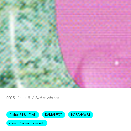
2025. június 6.
╱
Szélesvászon
Dreher S1 Sörfőzde
KAMALECT
KŐBÁNYA S1
összművészeti fesztivál