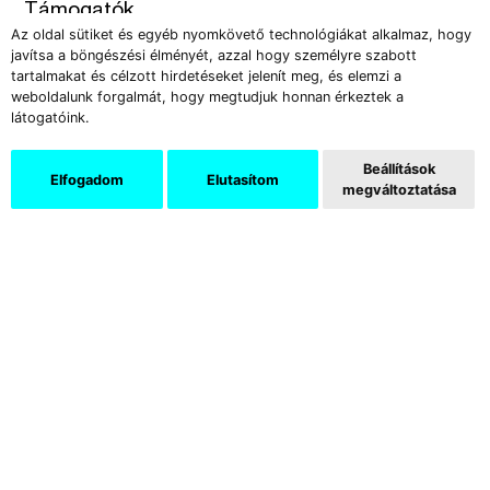
Támogatók
Az oldal sütiket és egyéb nyomkövető technológiákat alkalmaz, hogy
javítsa a böngészési élményét, azzal hogy személyre szabott
tartalmakat és célzott hirdetéseket jelenít meg, és elemzi a
weboldalunk forgalmát, hogy megtudjuk honnan érkeztek a
látogatóink.
Beállítások
Elfogadom
Elutasítom
megváltoztatása
Az Új Művészet képzőművészeti és kritikai folyóirat több
mint három évtizede jelenik meg havonként. Elsősorban a
hazai eseményekről kínál elemzéseket, de tudósít a jelentős
külföldi kiállításokról és vásárokról is, és nem függetleníti
magát a művészeti közélet problémáitól sem.
Az Új Művészet Online a nagy múltú print magazin friss és
naprakész kiadása, amely elsősorban a kortárs
képzőművészet problémáira és fiatal szereplőire fókuszál. A
felület különböző rovatai kiegészítik egymást – így segítve
elő az eredendően szilánkos, de az olvastban kompakttá
váló megértést.