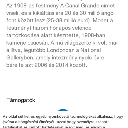
Az 1908-as festmény A Canal Grande címet
viseli, és a kikiáltási ára 20 és 30 millió angol
font között lesz (25-38 millió euró). Monet a
festményt három hónapos velencei
tartózkodása alatt készítette, 1908-ban,
karrierje csúcsán. A mű világszerte ki volt már
állítva, legutóbb Londonban a National
Galleryben, amely intézmény nyolc évre
bérelte azt 2006 és 2014 között.
Támogatók
Az oldal sütiket és egyéb nyomkövető technológiákat alkalmaz, hogy
javítsa a böngészési élményét, azzal hogy személyre szabott
tartalmakat és célzott hirdetéseket jelenít meg, és elemzi a