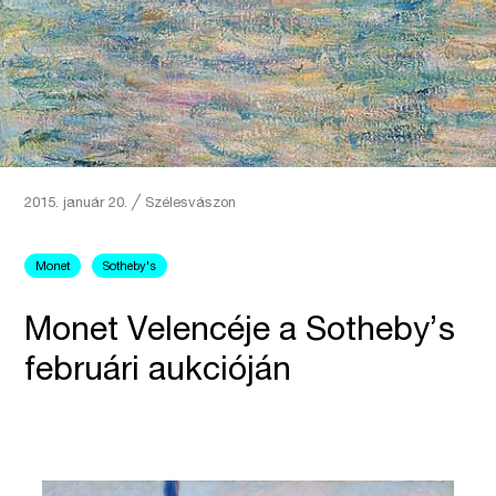
2015. január 20.
╱
Szélesvászon
Monet
Sotheby's
Monet Velencéje a Sotheby’s
februári aukcióján