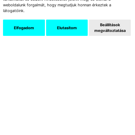
weboldalunk forgalmát, hogy megtudjuk honnan érkeztek a
látogatóink.
Beállítások
Elfogadom
Elutasítom
megváltoztatása
Az Új Művészet képzőművészeti és kritikai folyóirat több
mint három évtizede jelenik meg havonként. Elsősorban a
hazai eseményekről kínál elemzéseket, de tudósít a jelentős
külföldi kiállításokról és vásárokról is, és nem függetleníti
magát a művészeti közélet problémáitól sem.
Az Új Művészet Online a nagy múltú print magazin friss és
naprakész kiadása, amely elsősorban a kortárs
képzőművészet problémáira és fiatal szereplőire fókuszál. A
felület különböző rovatai kiegészítik egymást – így segítve
elő az eredendően szilánkos, de az olvastban kompakttá
váló megértést.
Előfizetés
Hírlevél feliratkozás
Bolt