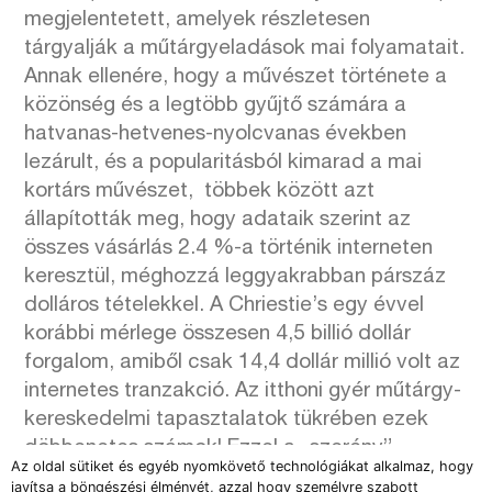
megjelentetett, amelyek részletesen
tárgyalják a műtárgyeladások mai folyamatait.
Annak ellenére, hogy a művészet története a
közönség és a legtöbb gyűjtő számára a
hatvanas-hetvenes-nyolcvanas években
lezárult, és a popularitásból kimarad a mai
kortárs művészet, többek között azt
állapították meg, hogy adataik szerint az
összes vásárlás 2.4 %-a történik interneten
keresztül, méghozzá leggyakrabban párszáz
dolláros tételekkel. A Chriestie’s egy évvel
korábbi mérlege összesen 4,5 billió dollár
forgalom, amiből csak 14,4 dollár millió volt az
internetes tranzakció. Az itthoni gyér műtárgy-
kereskedelmi tapasztalatok tükrében ezek
döbbenetes számok! Ezzel a „szerény”
Az oldal sütiket és egyéb nyomkövető technológiákat alkalmaz, hogy
számmal itthon valószínűleg teljes
javítsa a böngészési élményét, azzal hogy személyre szabott