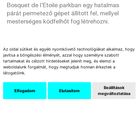
Bosquet de l’Etoile parkban egy hatalmas
párát permetező gépet állított fel, mellyel
mesterséges ködfelhőt fog létrehozni.
Az oldal sütiket és egyéb nyomkövető technológiákat alkalmaz, hogy
javítsa a böngészési élményét, azzal hogy személyre szabott
Támogatók
tartalmakat és célzott hirdetéseket jelenít meg, és elemzi a
weboldalunk forgalmát, hogy megtudjuk honnan érkeztek a
látogatóink.
Beállítások
Elfogadom
Elutasítom
megváltoztatása
Az Új Művészet képzőművészeti és kritikai folyóirat több
mint három évtizede jelenik meg havonként. Elsősorban a
hazai eseményekről kínál elemzéseket, de tudósít a jelentős