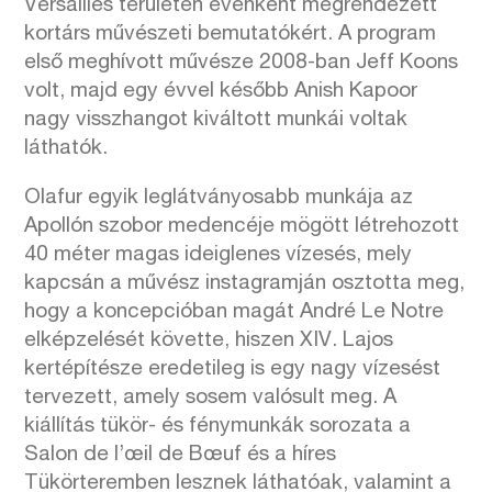
Versailles területén évenként megrendezett
kortárs művészeti bemutatókért. A program
első meghívott művésze 2008-ban Jeff Koons
volt, majd egy évvel később Anish Kapoor
nagy visszhangot kiváltott munkái voltak
láthatók.
Olafur egyik leglátványosabb munkája az
Apollón szobor medencéje mögött létrehozott
40 méter magas ideiglenes vízesés, mely
kapcsán a művész instagramján osztotta meg,
hogy a koncepcióban magát André Le Notre
elképzelését követte, hiszen XIV. Lajos
kertépítésze eredetileg is egy nagy vízesést
tervezett, amely sosem valósult meg. A
kiállítás tükör- és fénymunkák sorozata a
Salon de l’œil de Bœuf és a híres
Tükörteremben lesznek láthatóak, valamint a