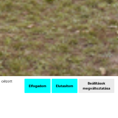
 célzott
Beállítások
Elfogadom
Elutasítom
megváltoztatása