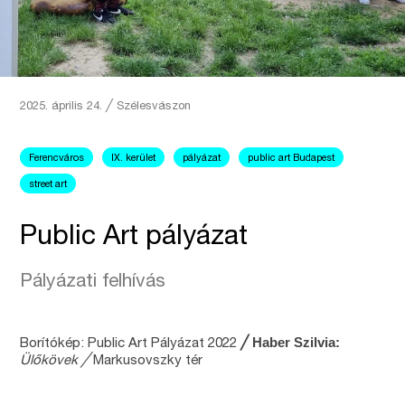
2025. április 24.
╱
Szélesvászon
Ferencváros
IX. kerület
pályázat
public art Budapest
street art
Public Art pályázat
Pályázati felhívás
╱ Haber Szilvia:
Borítókép: Public Art Pályázat 2022
Ülőkövek ╱
Markusovszky tér