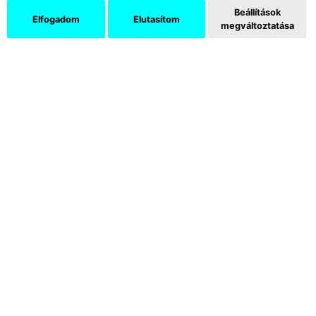
Beállítások
Elfogadom
Elutasítom
megváltoztatása
Támogatók
Az Új Művészet képzőművészeti és kritikai folyóirat több
mint három évtizede jelenik meg havonként. Elsősorban a