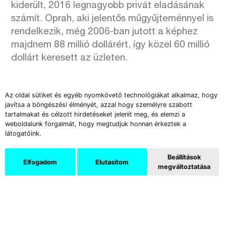
kiderült, 2016 legnagyobb privát eladásának
számít. Oprah, aki jelentős műgyűjteménnyel is
rendelkezik, még 2006-ban jutott a képhez
majdnem 88 millió dollárért, így közel 60 millió
dollárt keresett az üzleten.
Az oldal sütiket és egyéb nyomkövető technológiákat alkalmaz, hogy
javítsa a böngészési élményét, azzal hogy személyre szabott
tartalmakat és célzott hirdetéseket jelenít meg, és elemzi a
Támogatók
weboldalunk forgalmát, hogy megtudjuk honnan érkeztek a
látogatóink.
Beállítások
Elfogadom
Elutasítom
megváltoztatása
Az Új Művészet képzőművészeti és kritikai folyóirat több