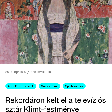
2017. április 5.
╱
Szélesvászon
Adele Bloch-Bauer II.
Gustav Klimt
Oprah Winfrey
Rekordáron kelt el a televíziós
sztár Klimt-festménye