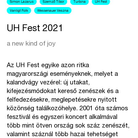
Simon Lazarus
Szemző Tibor
Turbina
UH Fest
Vanligt Folk
Wessenauer Veszna
UH Fest 2021
a new kind of joy
Az UH Fest egyike azon ritka
magyarországi eseményeknek, melyet a
kalandvágy vezérel: új utakat,
kifejezésmódokat kereső zenészek és a
felfedezésekre, meglepetésekre nyitott
közönség találkozóhelye. 2001 óta számos
fesztivál és egyszeri koncert alkalmával
több mint ötven ország sok száz zenészét,
valamint száznál több hazai tehetséget