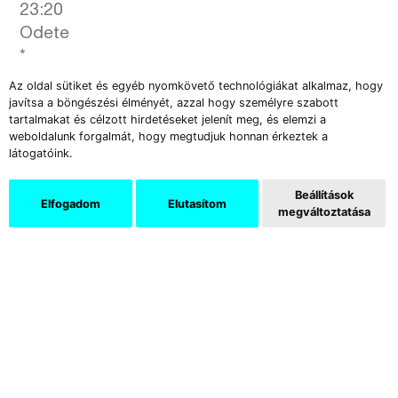
23:20
Odete
*
Az oldal sütiket és egyéb nyomkövető technológiákat alkalmaz, hogy
00:20
javítsa a böngészési élményét, azzal hogy személyre szabott
DJ Kard
tartalmakat és célzott hirdetéseket jelenít meg, és elemzi a
weboldalunk forgalmát, hogy megtudjuk honnan érkeztek a
látogatóink.
OKTÓBER 8.
PÉNTEK
Beállítások
Elfogadom
Elutasítom
megváltoztatása
TURBINA
19:30
Julia Reidy
*
20:20
Sea Urchin