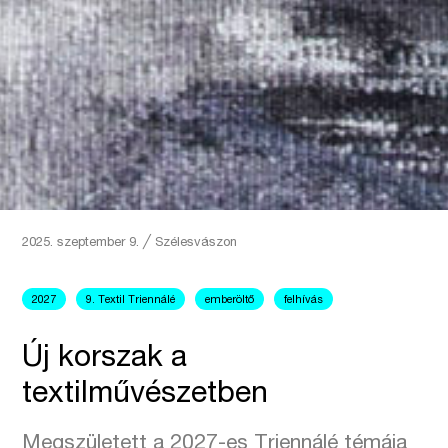
2025. szeptember 9.
╱
Szélesvászon
2027
9. Textil Triennálé
emberöltő
felhívás
Új korszak a
textilművészetben
Megszületett a 2027-es Triennálé témája