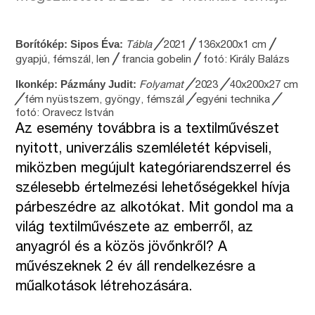
Borítókép: Sipos Éva:
╱
╱
╱
Tábla
2021
136x200x1 cm
╱
╱
gyapjú, fémszál, len
francia gobelin
fotó: Király Balázs
Ikonkép: Pázmány Judit:
╱
╱
Folyamat
2023
40x200x27 cm
╱
╱
╱
fém nyüstszem, gyöngy, fémszál
egyéni technika
fotó: Oravecz István
Az esemény továbbra is a textilművészet
nyitott, univerzális szemléletét képviseli,
miközben megújult kategóriarendszerrel és
szélesebb értelmezési lehetőségekkel hívja
párbeszédre az alkotókat. Mit gondol ma a
világ textilművészete az emberről, az
anyagról és a közös jövőnkről? A
művészeknek 2 év áll rendelkezésre a
műalkotások létrehozására.