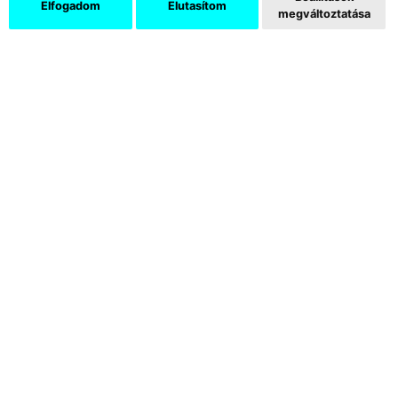
Elfogadom
Elutasítom
megváltoztatása