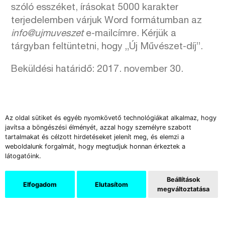
szóló esszéket, írásokat 5000 karakter
terjedelemben várjuk Word formátumban az
info@ujmuveszet
e-mailcímre. Kérjük a
tárgyban feltüntetni, hogy „Új Művészet-díj”.
Beküldési határidő: 2017. november 30.
Az oldal sütiket és egyéb nyomkövető technológiákat alkalmaz, hogy
javítsa a böngészési élményét, azzal hogy személyre szabott
tartalmakat és célzott hirdetéseket jelenít meg, és elemzi a
weboldalunk forgalmát, hogy megtudjuk honnan érkeztek a
Támogatók
látogatóink.
Beállítások
Elfogadom
Elutasítom
megváltoztatása