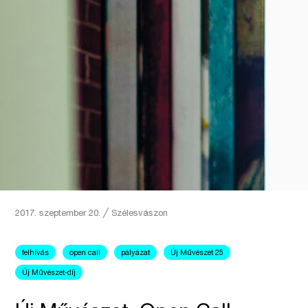
2017. szeptember 20.
╱
Szélesvászon
felhívás
open call
pályázat
Új Művészet 25
Új Művészet-díj