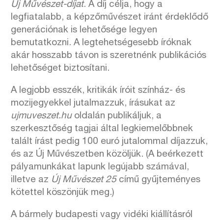
Új Művészet-díjat
. A díj célja, hogy a
legfiatalabb, a képzőművészet iránt érdeklődő
generációnak is lehetősége legyen
bemutatkozni. A legtehetségesebb íróknak
akár hosszabb távon is szeretnénk publikációs
lehetőséget biztosítani.
A legjobb esszék, kritikák íróit színház- és
mozijegyekkel jutalmazzuk, írásukat az
ujmuveszet.hu
oldalán publikáljuk, a
szerkesztőség tagjai által legkiemelőbbnek
talált írást pedig 100 euró jutalommal díjazzuk,
és az Új Művészetben közöljük. (A beérkezett
pályamunkákat lapunk legújabb számával,
illetve az
Új Művészet 25
című gyűjteményes
kötettel köszönjük meg.)
A bármely budapesti vagy vidéki kiállításról