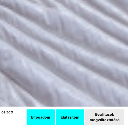
 célzott
Beállítások
Elfogadom
Elutasítom
megváltoztatása