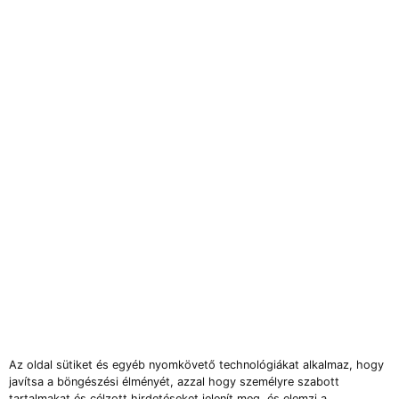
Az oldal sütiket és egyéb nyomkövető technológiákat alkalmaz, hogy
javítsa a böngészési élményét, azzal hogy személyre szabott
tartalmakat és célzott hirdetéseket jelenít meg, és elemzi a