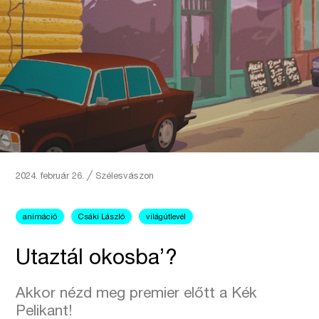
2024. február 26.
╱
Szélesvászon
animáció
Csáki László
világútlevél
Utaztál okosba’?
Akkor nézd meg premier előtt a Kék
Pelikant!