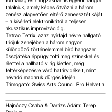
formailag és hangzásban is egyedi hangot
találniuk, amely képes ötvözni a három
zenész alapvetően eltérő zeneesztétikáját
– a kísérleti elektronikától a teljesen
akusztikus improvizációig.
Tetrao Tetrix, azaz nyírfajd névre hallgató
triójuk zenéjében a három nagyon
különböző történelemmel bíró hangszer
összjátéka éppúgy tölti meg színekkel és
élettel a hallható világ kietlen, még
feltérképezésre váró határvidékeit, mint
névadó madaruk dürgés idején.
Támogató: Swiss Arts Council Pro Helvetia
________________________________________
______________
Hajnóczy Csaba & Darázs Ádám: Terep