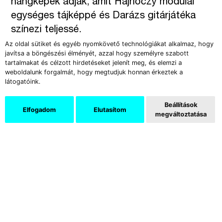
hangképek adják, amit Hajnóczy modulál
egységes tájképpé és Darázs gitárjátéka
színezi teljessé.
Az oldal sütiket és egyéb nyomkövető technológiákat alkalmaz, hogy
javítsa a böngészési élményét, azzal hogy személyre szabott
tartalmakat és célzott hirdetéseket jelenít meg, és elemzi a
weboldalunk forgalmát, hogy megtudjuk honnan érkeztek a
látogatóink.
Beállítások
Elfogadom
Elutasítom
megváltoztatása
Facebook
Instagram
Elővételes jegy