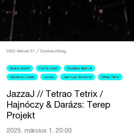
2025. február 27.
╱
Szerkesztőség
Darázs Ádám
Frantz Loriot
Gaudenz Badrutt
Hajnóczy Csaba
JazzaJ
Jean-Luc Guionnet
Tetrao Tetrix
JazzaJ // Tetrao Tetrix /
Hajnóczy & Darázs: Terep
Projekt
2025. március 1. 20:00