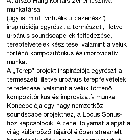
Átlátszó Hang kortárs zenei fesztivál
munkatársa.
(úgy is, mint “virtuális utcazenész”)
inspirációja egyrészt a természeti, illetve
urbánus soundscape-ek felfedezése,
terepfelvételek készítése, valamint a velük
történő kompozitórikus és improvizatív
munka.
A „Terep” projekt inspirációja egyrészt a
természeti, illetve urbánus terepfelvételek
felfedezése, valamint a velük történő
kompozitórikus és improvizatív munka.
Koncepciója egy nagy nemzetközi
soundscape projekthez, a Locus Sonus-
hoz kapcsolódik. A zenei folyamat alapját a
világ különböző tájairól élőben streamelt