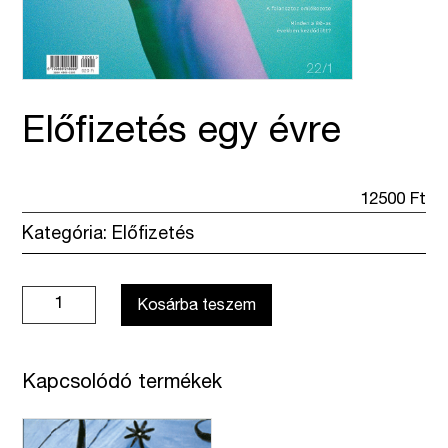
Előfizetés egy évre
12500
Ft
Kategória:
Előfizetés
Előfizetés
Kosárba teszem
egy
évre
mennyiség
Kapcsolódó termékek