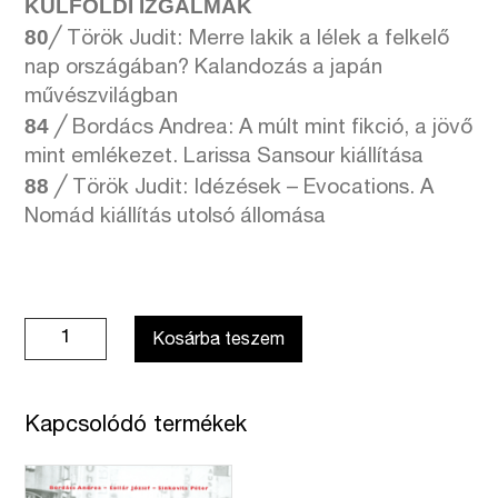
KÜLFÖLDI IZGALMAK
80
╱ Török Judit: Merre lakik a lélek a felkelő
nap országában? Kalandozás a japán
művészvilágban
84
╱ Bordács Andrea: A múlt mint fikció, a jövő
mint emlékezet. Larissa Sansour kiállítása
88
╱ Török Judit: Idézések – Evocations. A
Nomád kiállítás utolsó állomása
Új
Kosárba teszem
Művészet
folyóirat
-
Kapcsolódó termékek
2025.
január–