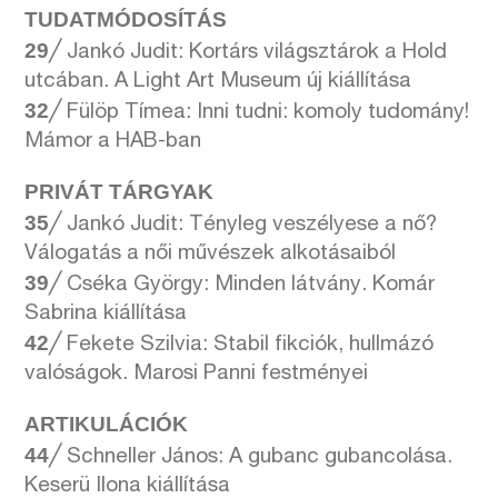
TUDATMÓDOSÍTÁS
29
╱ Jankó Judit: Kortárs világsztárok a Hold
utcában. A Light Art Museum új kiállítása
32
╱ Fülöp Tímea: Inni tudni: komoly tudomány!
Mámor a HAB-ban
PRIVÁT TÁRGYAK
35
╱ Jankó Judit: Tényleg veszélyese a nő?
Válogatás a női művészek alkotásaiból
39
╱ Cséka György: Minden látvány. Komár
Sabrina kiállítása
42
╱ Fekete Szilvia: Stabil fikciók, hullmázó
valóságok. Marosi Panni festményei
ARTIKULÁCIÓK
44
╱ Schneller János: A gubanc gubancolása.
Keserü Ilona kiállítása