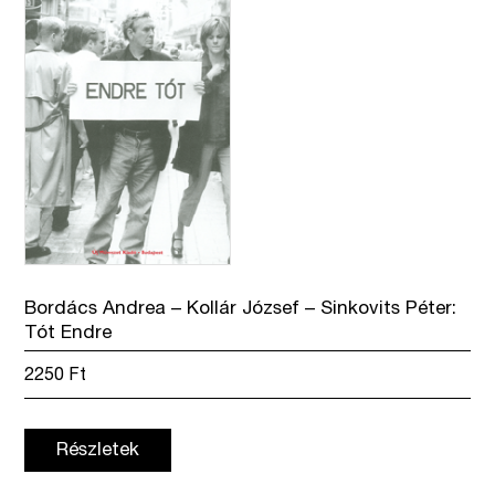
február
mennyiség
Bordács Andrea – Kollár József – Sinkovits Péter:
Tót Endre
2250
Ft
Részletek