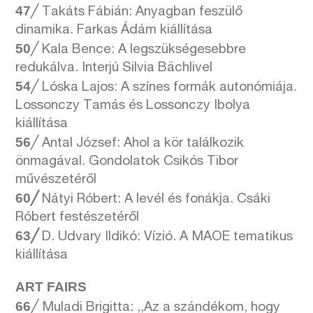
47
╱ Takáts Fábián: Anyagban feszülő
dinamika. Farkas Ádám kiállítása
50
╱ Kala Bence: A legszükségesebbre
redukálva. Interjú Silvia Bächlivel
54
╱ Lóska Lajos: A színes formák autonómiája.
Lossonczy Tamás és Lossonczy Ibolya
kiállítása
56
╱ Antal József: Ahol a kör találkozik
önmagával. Gondolatok Csikós Tibor
művészetéről
60╱
Nátyi Róbert: A levél és fonákja. Csáki
Róbert festészetéről
63╱
D. Udvary Ildikó: Vízió. A MAOE tematikus
kiállítása
ART FAIRS
66
╱ Muladi Brigitta: ,,Az a szándékom, hogy