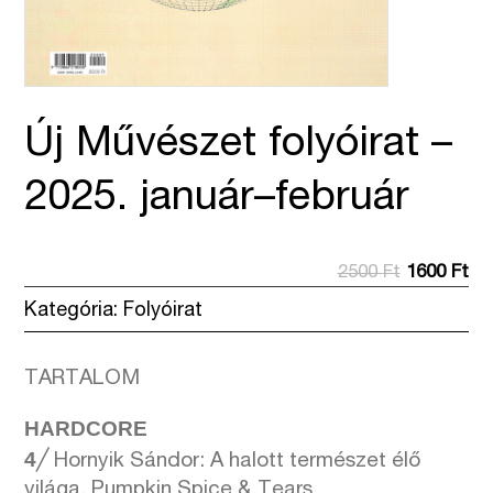
Új Művészet folyóirat –
2025. január–február
Original
Cu
2500
Ft
1600
Ft
price
pri
Kategória:
Folyóirat
was:
is:
2500 Ft.
160
TARTALOM
HARDCORE
4
╱ Hornyik Sándor: A halott természet élő
világa. Pumpkin Spice & Tears