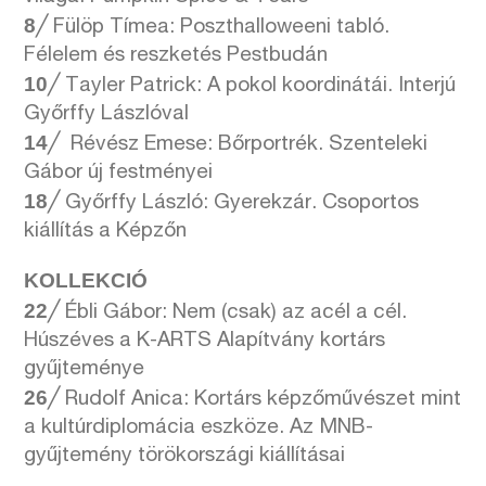
8
╱ Fülöp Tímea: Poszthalloweeni tabló.
Félelem és reszketés Pestbudán
10
╱ Tayler Patrick: A pokol koordinátái. Interjú
Győrffy Lászlóval
14
╱ Révész Emese: Bőrportrék. Szenteleki
Gábor új festményei
18
╱ Győrffy László: Gyerekzár. Csoportos
kiállítás a Képzőn
KOLLEKCIÓ
22
╱ Ébli Gábor: Nem (csak) az acél a cél.
Húszéves a K-ARTS Alapítvány kortárs
gyűjteménye
26
╱ Rudolf Anica: Kortárs képzőművészet mint
a kultúrdiplomácia eszköze. Az MNB-
gyűjtemény törökországi kiállításai