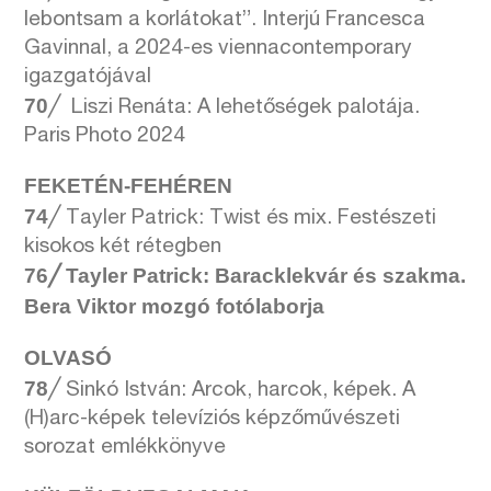
lebontsam a korlátokat”. Interjú Francesca
Gavinnal, a 2024-es viennacontemporary
igazgatójával
70
╱ Liszi Renáta: A lehetőségek palotája.
Paris Photo 2024
FEKETÉN-FEHÉREN
74
╱ Tayler Patrick: Twist és mix. Festészeti
kisokos két rétegben
76╱ Tayler Patrick: Baracklekvár és szakma.
Bera Viktor mozgó fotólaborja
OLVASÓ
78
╱ Sinkó István: Arcok, harcok, képek. A
(H)arc-képek televíziós képzőművészeti
sorozat emlékkönyve