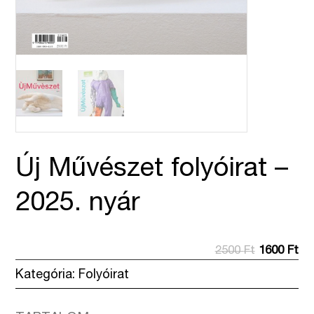
Új Művészet folyóirat –
2025. nyár
Original
Cu
2500
Ft
1600
Ft
price
pri
Kategória:
Folyóirat
was:
is:
2500 Ft.
160