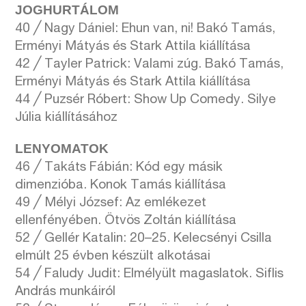
JOGHURTÁLOM
40 ╱ Nagy Dániel: Ehun van, ni! Bakó Tamás,
Erményi Mátyás és Stark Attila kiállítása
42 ╱ Tayler Patrick: Valami zúg. Bakó Tamás,
Erményi Mátyás és Stark Attila kiállítása
44 ╱ Puzsér Róbert: Show Up Comedy. Silye
Júlia kiállításához
LENYOMATOK
46 ╱ Takáts Fábián: Kód egy másik
dimenzióba. Konok Tamás kiállítása
49 ╱ Mélyi József: Az emlékezet
ellenfényében. Ötvös Zoltán kiállítása
52 ╱ Gellér Katalin: 20–25. Kelecsényi Csilla
elmúlt 25 évben készült alkotásai
54 ╱ Faludy Judit: Elmélyült magaslatok. Siflis
András munkáiról