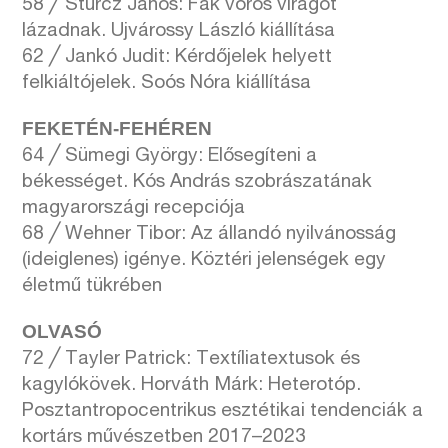
58 ╱ Sturcz János: Fák vörös virágot
lázadnak. Ujvárossy László kiállítása
62 ╱ Jankó Judit: Kérdőjelek helyett
felkiáltójelek. Soós Nóra kiállítása
FEKETÉN-FEHÉREN
64 ╱ Sümegi György: Elősegíteni a
békességet. Kós András szobrászatának
magyarországi recepciója
68 ╱ Wehner Tibor: Az állandó nyilvánosság
(ideiglenes) igénye. Köztéri jelenségek egy
életmű tükrében
OLVASÓ
72 ╱ Tayler Patrick: Textíliatextusok és
kagylókövek. Horváth Márk: Heterotóp.
Posztantropocentrikus esztétikai tendenciák a
kortárs művészetben 2017–2023