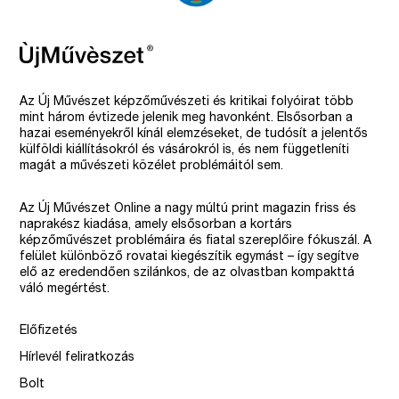
Az Új Művészet képzőművészeti és kritikai folyóirat több
mint három évtizede jelenik meg havonként. Elsősorban a
hazai eseményekről kínál elemzéseket, de tudósít a jelentős
külföldi kiállításokról és vásárokról is, és nem függetleníti
magát a művészeti közélet problémáitól sem.
Az Új Művészet Online a nagy múltú print magazin friss és
naprakész kiadása, amely elsősorban a kortárs
képzőművészet problémáira és fiatal szereplőire fókuszál. A
felület különböző rovatai kiegészítik egymást – így segítve
elő az eredendően szilánkos, de az olvastban kompakttá
váló megértést.
Előfizetés
Hírlevél feliratkozás
Bolt