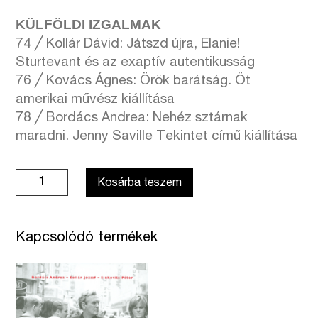
KÜLFÖLDI IZGALMAK
74 ╱ Kollár Dávid: Játszd újra, Elanie!
Sturtevant és az exaptív autentikusság
76 ╱ Kovács Ágnes: Örök barátság. Öt
amerikai művész kiállítása
78 ╱ Bordács Andrea: Nehéz sztárnak
maradni. Jenny Saville Tekintet című kiállítása
Új
Kosárba teszem
Művészet
folyóirat
-
Kapcsolódó termékek
2025.
nyár
mennyiség