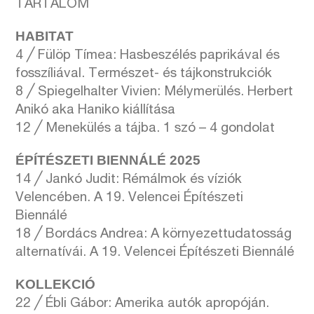
TARTALOM
HABITAT
4 ╱ Fülöp Tímea: Hasbeszélés paprikával és
fosszíliával. Természet- és tájkonstrukciók
8 ╱ Spiegelhalter Vivien: Mélymerülés. Herbert
Anikó aka Haniko kiállítása
12 ╱ Menekülés a tájba. 1 szó – 4 gondolat
ÉPÍTÉSZETI BIENNÁLÉ 2025
14 ╱ Jankó Judit: Rémálmok és víziók
Velencében. A 19. Velencei Építészeti
Biennálé
18 ╱ Bordács Andrea: A környezettudatosság
alternatívái. A 19. Velencei Építészeti Biennálé
KOLLEKCIÓ
22 ╱ Ébli Gábor: Amerika autók apropóján.