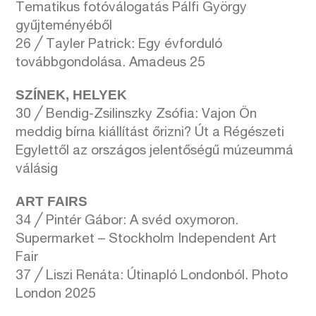
Tematikus fotóválogatás Pálfi György
gyűjteményéből
26 ╱ Tayler Patrick: Egy évforduló
továbbgondolása. Amadeus 25
SZÍNEK, HELYEK
30 ╱ Bendig-Zsilinszky Zsófia: Vajon Ön
meddig bírna kiállítást őrizni? Út a Régészeti
Egylettől az országos jelentőségű múzeummá
válásig
ART FAIRS
34 ╱ Pintér Gábor: A svéd oxymoron.
Supermarket – Stockholm Independent Art
Fair
37 ╱ Liszi Renáta: Útinapló Londonból. Photo
London 2025