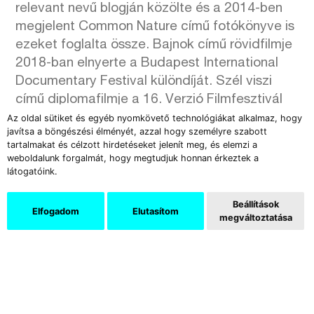
relevant nevű blogján közölte és a 2014-ben
megjelent Common Nature című fotókönyve is
ezeket foglalta össze. Bajnok című rövidfilmje
2018-ban elnyerte a Budapest International
Documentary Festival különdíját. Szél viszi
című diplomafilmje a 16. Verzió Filmfesztivál
diák- és elsőfilmes versenyprogramjában
Az oldal sütiket és egyéb nyomkövető technológiákat alkalmaz, hogy
javítsa a böngészési élményét, azzal hogy személyre szabott
debütált, és lett a kategória legjobbja. A film
tartalmakat és célzott hirdetéseket jelenít meg, és elemzi a
egyik főszereplője, Vivien, aki a Kontakt c.
weboldalunk forgalmát, hogy megtudjuk honnan érkeztek a
látogatóink.
fotósorozat egyik alanya. Bartha Máté
dolgozott fotográfusként a Roomnak és a PS
Beállítások
magazinnak is. Munkáiban társadalmi
Elfogadom
Elutasítom
megváltoztatása
vonatkozású témákat jár körül, szerkesztési
elvének központi eleme a kétértelműség.
A kiállítás megtekinthető: 2020. szeptember 2.
– szeptember 30.