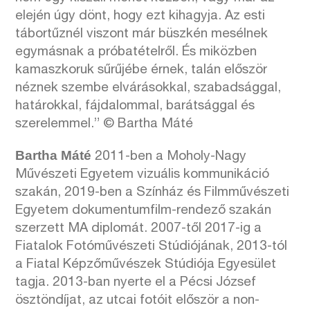
elején úgy dönt, hogy ezt kihagyja. Az esti
tábortűznél viszont már büszkén mesélnek
egymásnak a próbatételről. És miközben
kamaszkoruk sűrűjébe érnek, talán először
néznek szembe elvárásokkal, szabadsággal,
határokkal, fájdalommal, barátsággal és
szerelemmel.” © Bartha Máté
Bartha Máté
2011-ben a Moholy-Nagy
Művészeti Egyetem vizuális kommunikáció
szakán, 2019-ben a Színház és Filmművészeti
Egyetem dokumentumfilm-rendező szakán
szerzett MA diplomát. 2007-től 2017-ig a
Fiatalok Fotóművészeti Stúdiójának, 2013-tól
a Fiatal Képzőművészek Stúdiója Egyesület
tagja. 2013-ban nyerte el a Pécsi József
ösztöndíjat, az utcai fotóit először a non-