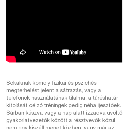
Sokaknak komoly fizikai és pszichés
megterhelést jelent a sátrazás, vagy a
telefonok használatának tilalma, a tűréshatár
kitolását célzó tréningek pedig néha ijesztőek.
Sárban kúszva vagy a nap alatt izzadva üvöltő
gyakorlatvezetők között a résztvevők közül
nem egy kiszáll menet közben, vagy már az