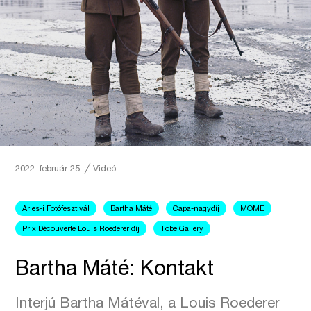
2022. február 25.
╱
Videó
Arles-i Fotófesztivál
Bartha Máté
Capa-nagydíj
MOME
Prix Découverte Louis Roederer díj
Tobe Gallery
Bartha Máté: Kontakt
Interjú Bartha Mátéval, a Louis Roederer