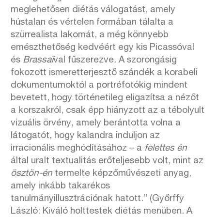
meglehetősen diétás válogatást, amely
hústalan és vértelen formában tálalta a
szürrealista lakomát, a még könnyebb
emészthetőség kedvéért egy kis Picassóval
és
Brassaï
val fűszerezve. A szorongásig
fokozott ismeretterjesztő szándék a korabeli
dokumentumoktól a portréfotókig mindent
bevetett, hogy történetileg eligazítsa a nézőt
a korszakról, csak épp hiányzott az a tébolyult
vizuális örvény, amely berántotta volna a
látogatót, hogy kalandra induljon az
irracionális meghódításához – a
felettes én
által uralt textualitás erőteljesebb volt, mint az
ösztön-én
termelte képzőművészeti anyag,
amely inkább takarékos
tanulmányillusztrációnak hatott.” (Győrffy
László: Kiváló holttestek diétás menüben. A