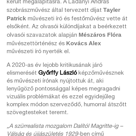
került megalapításra. A Ladányi András
Tayler
szobrászművész által tervezett díjat
Patrick
művészeti író és festőművész vette át
elsőként. Az olvasói különdíjakat a beérkezett
Mészáros Flóra
olvasói szavazatok alapján
Kovács Alex
művészettörténész és
művészeti író nyerték el.
A 2020-as év lejobb kritikusának járó
elismerését
Győrffy László
képzőművésznek
és művészeti írónak nyújtottuk át, aki
lenyűgöző pontossággal képes megragadni
vizuális problémákat és ezzel egyidejűleg
komplex módon szerveződő, humorral átszőtt
szövegtesteket teremt.
„A szürrealista mozgalom Dalítól Magritte-ig –
Válság és újjászületés 1929
-ben című