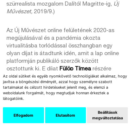
szürrealista mozgalom Dalítól Magritte-ig,
Új
Művészet,
2019/9.)
Az Új Művészet online felületének 2020-as
megújulásával és a pandémia okozta
virtualitásba torlódással összhangban egy
olyan díjat is átadtunk idén, amit a lap online
platformján publikáló szerzők között
osztottunk ki. E díjat
Fülöp Tímea
részére
adtuk át, akinek szövevényes kiállításkritikái
Az oldal sütiket és egyéb nyomkövető technológiákat alkalmaz, hogy
javítsa a böngészési élményét, azzal hogy személyre szabott
gondolatilag rétegzett, élményszerű
tartalmakat és célzott hirdetéseket jelenít meg, és elemzi a
jellegükkel hívták fel magukra a figyelmünket.
weboldalunk forgalmát, hogy megtudjuk honnan érkeztek a
látogatóink.
„Az
AQB budafoki mészkőbányából átalakított
terébe alászállni főként nem a
Beállítások
Elfogadom
Elutasítom
megváltoztatása
kultúrturizmustól megszokott művészeti
élményt nyújtja, hanem valami olyasféle