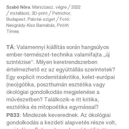
Szabó Nóra
: Marszüasz, végre ╱ 2022
╱ installáció, 3D-print ╱ Petrichor,
Budapest, Palotai-sziget ╱ Fotó:
Neogrády-Kiss Barnabás, Piróth
Tímea
TÁ
: Valamennyi kiállítás során hangsúlyos
ember-természet-technika valamifajta „új
szintézise“. Milyen keretrendszerben
értelmezhető ez az együttállás szerintetek?
Egy explicit modernitáskritika, kelet-európai
(neo)gótika, poszthumán esztétika vagy
ökológiai gondolkodás megjelenése a
művészetben? Találkozik-e itt kritika,
esztétika és mitopoétika egymással?
P833
: Mindezek keverednek. Az ökológiai
gondolkodás a kezdeti alapvetés része volt,