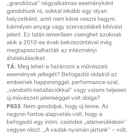
„grandiózus” négyalkalmas eseményként
gondoltunk rá, sokkal inkább egy olyan
helyzetként, amit nem kéne veszni hagyni,
bármilyen anyagi vagy szervezésbeli kihívást
jelent. Ez talán ismerősen csenghet azoknak
akik a 2010-es évek beköszöntével még
megtapasztalhatták az intézményi
átalakulásokat.
TÁ
: Meg lehet-e határozni a művészeti
események jellegét? Befogadói oldalról az
embernek happeninggel, performance-szal,
„vándorló installációkkal“ vagy valami teljesen
új művészeti jelenséggel volt dolga?
P833
: Nem gondoljuk, hogy új lenne. Az
nagyon fontos alapvetés volt, hogy a
befogadó egy intim, csöndes „alámerülésben”
vegyen részt. „A vadak nyomán jártunk” – volt,