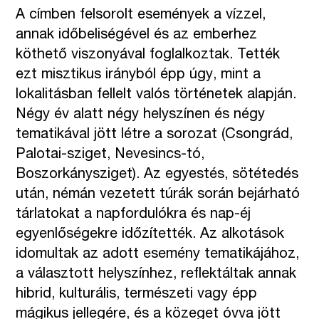
A címben felsorolt események a vízzel,
annak időbeliségével és az emberhez
köthető viszonyával foglalkoztak. Tették
ezt misztikus irányból épp úgy, mint a
lokalitásban fellelt valós történetek alapján.
Négy év alatt négy helyszínen és négy
tematikával jött létre a sorozat (Csongrád,
Palotai-sziget, Nevesincs-tó,
Boszorkánysziget). Az egyestés, sötétedés
után, némán vezetett túrák során bejárható
tárlatokat a napfordulókra és nap-éj
egyenlőségekre időzítették. Az alkotások
idomultak az adott esemény tematikájához,
a választott helyszínhez, reflektáltak annak
hibrid, kulturális, természeti vagy épp
mágikus jellegére, és a közeget óvva jött