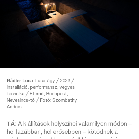
Rádler Luca
: Luca-ágy ╱ 2023 ╱
installáció, performansz, vegyes
technika ╱ Eternit, Budapest,
Nevesincs-tó ╱ Fotó: Szombathy
András
TÁ
: A kiállítások helyszínei valamilyen módon –
hol lazábban, hol erősebben – kötődnek a