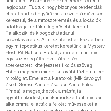
ami talán a Fokrendszereken érhető tetten a
legjobban. Tudtuk, hogy bizonyos tendenciák
óhatatlanul is begyűrűznek a születő műveken
keresztül, de a mítoszteremtés és a lokációk
adottságai adták a legerősebb keretet.
Találkozik, és kibogozhatatlanul
összekeveredik. Az új szintézishez kezdetben
egy mitopoétikus keretet kerestünk, a Mystery
Flesh Pit National Parkot, ami nem más, mint
egy közösség által évek óta írt és
szerkesztett, kiterjesztett fikciós szöveg.
Ebben majdnem mindenki továbbfűzheti a lore
mitológiát. Emellett a kurátorok (Miklósvölgyi
Zsolt, Seress Anna – Zsoldos Anna, Fülöp
Tímea) is megsejthették a másfajta
együttműködést, munkamódszertant: minden
alkalommal ellátták a felkért művészeket a
fenti fogalmakkal operáló szakirodalommal,