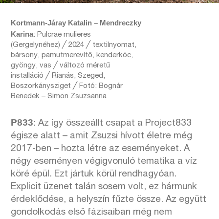
Kortmann-Járay Katalin – Mendreczky
Karina
: Pulcrae mulieres
(Gergelynéhez) ╱ 2024 ╱ textilnyomat,
bársony, pamutmerevítő, kenderkóc,
gyöngy, vas ╱ változó méretű
installáció ╱ Rianás, Szeged,
Boszorkánysziget ╱ Fotó: Bognár
Benedek – Simon Zsuzsanna
P833
: Az így összeállt csapat a Project833
égisze alatt – amit Zsuzsi hívott életre még
2017-ben – hozta létre az eseményeket. A
négy eseményen végigvonuló tematika a víz
köré épül. Ezt jártuk körül rendhagyóan.
Explicit üzenet talán sosem volt, ez hármunk
érdeklődése, a helyszín fűzte össze. Az együtt
gondolkodás első fázisaiban még nem