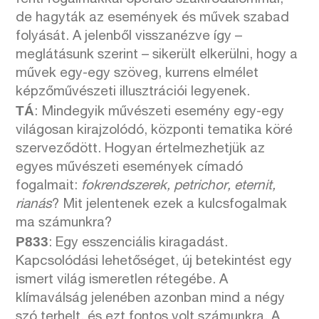
de hagyták az események és művek szabad
folyását. A jelenből visszanézve így –
meglátásunk szerint – sikerült elkerülni, hogy a
művek egy-egy szöveg, kurrens elmélet
képzőművészeti illusztrációi legyenek.
TÁ
: Mindegyik művészeti esemény egy-egy
világosan kirajzolódó, központi tematika köré
szerveződött. Hogyan értelmezhetjük az
egyes művészeti események címadó
fogalmait:
fokrendszerek, petrichor, eternit,
rianás
? Mit jelentenek ezek a kulcsfogalmak
ma számunkra?
P833
: Egy esszenciális kiragadást.
Kapcsolódási lehetőséget, új betekintést egy
ismert világ ismeretlen rétegébe. A
klímaválság jelenében azonban mind a négy
szó terhelt, és ezt fontos volt számunkra. A