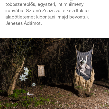
többszereplős, egyszeri, intim élmény
irányába. Sztanó Zsuzsival elkezdtük az
alapötletemet kibontani, majd bevontuk
Jeneses Ádámot.