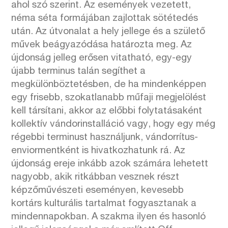
ahol szó szerint. Az események vezetett,
néma séta formájában zajlottak sötétedés
után. Az útvonalat a hely jellege és a születő
művek beágyazódása határozta meg. Az
újdonság jelleg erősen vitatható, egy-egy
újabb terminus talán segíthet a
megkülönböztetésben, de ha mindenképpen
egy frisebb, szokatlanabb műfaji megjelölést
kell társítani, akkor az előbbi folytatásaként
kollektív vándorinstalláció vagy, hogy egy még
régebbi terminust használjunk, vándorrítus-
enviormentként is hivatkozhatunk rá. Az
újdonság ereje inkább azok számára lehetett
nagyobb, akik ritkábban vesznek részt
képzőművészeti eseményen, kevesebb
kortárs kulturális tartalmat fogyasztanak a
mindennapokban. A szakma ilyen és hasonló