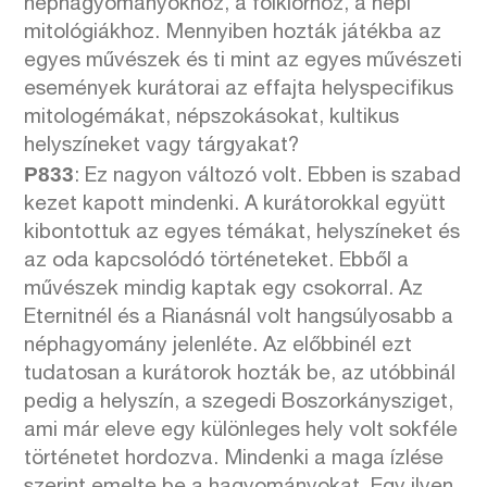
néphagyományokhoz, a folklórhoz, a népi
mitológiákhoz. Mennyiben hozták játékba az
egyes művészek és ti mint az egyes művészeti
események kurátorai az effajta helyspecifikus
mitologémákat, népszokásokat, kultikus
helyszíneket vagy tárgyakat?
P833
: Ez nagyon változó volt. Ebben is szabad
kezet kapott mindenki. A kurátorokkal együtt
kibontottuk az egyes témákat, helyszíneket és
az oda kapcsolódó történeteket. Ebből a
művészek mindig kaptak egy csokorral. Az
Eternitnél és a Rianásnál volt hangsúlyosabb a
néphagyomány jelenléte. Az előbbinél ezt
tudatosan a kurátorok hozták be, az utóbbinál
pedig a helyszín, a szegedi Boszorkánysziget,
ami már eleve egy különleges hely volt sokféle
történetet hordozva. Mindenki a maga ízlése