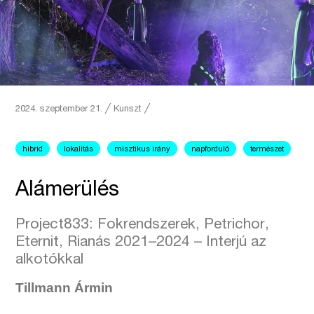
2024. szeptember 21.
╱
Kunszt ╱
hibrid
lokalitás
misztikus irány
napforduló
természet
Alámerülés
Project833: Fokrendszerek, Petrichor,
Eternit, Rianás 2021–2024 – Interjú az
alkotókkal
Tillmann Ármin