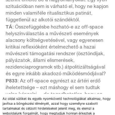
szerint emelte be a hagyományokat. Egy ilyen
szituációban nem is várható el, hogy ne kapjon
minden valamiféle ritualisztikus patinát,
függetlenül az alkotói szándéktól.
TÁ
: Összefüggésbe hozható-e az off-space
helyszínválasztás a művészeti események
alacsony költségvetésével, vagy egyenesen
kritikai reflexióként értelmezhető a hazai
művészeti támogatási rendszer (ösztöndíjak,
pályázatok, állami elismerések,
rezidenciaprogramok stb.) átpolitizáltságával
és egyre inkább akadozó működésmódjával?
P833
: Az off-space egyrészt az ártéri erdő
iheletettsége – ezt máshogy el sem tudtuk
volna képzelni –, de tagadhatatlan, hogy az
Az oldal sütiket és egyéb nyomkövető technológiákat alkalmaz, hogy
elmúlt években megfigyelhető egyfajta
javítsa a böngészési élményét, azzal hogy személyre szabott
kivonulás az egykor fontos és izgalmakat rejtő
tartalmakat és célzott hirdetéseket jelenít meg, és elemzi a
weboldalunk forgalmát, hogy megtudjuk honnan érkeztek a
intézményekből, különösen Magyarországon,