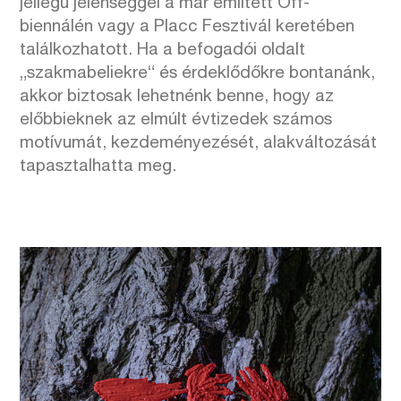
jellegű jelenséggel a már említett Off-
biennálén vagy a Placc Fesztivál keretében
találkozhatott. Ha a befogadói oldalt
„szakmabeliekre“ és érdeklődőkre bontanánk,
akkor biztosak lehetnénk benne, hogy az
előbbieknek az elmúlt évtizedek számos
motívumát, kezdeményezését, alakváltozását
tapasztalhatta meg.