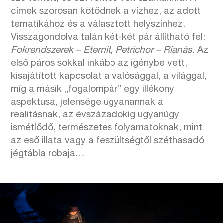
címek szorosan kötődnek a vízhez, az adott
tematikához és a választott helyszínhez.
Visszagondolva talán két-két pár állítható fel:
Fokrendszerek – Eternit, Petrichor – Rianás
. Az
első páros sokkal inkább az igénybe vett,
kisajátított kapcsolat a valósággal, a világgal,
míg a másik „fogalompár” egy illékony
aspektusa, jelensége ugyanannak a
realitásnak, az évszázadokig ugyanúgy
ismétlődő, természetes folyamatoknak, mint
az eső illata vagy a feszültségtől széthasadó
jégtábla robaja…