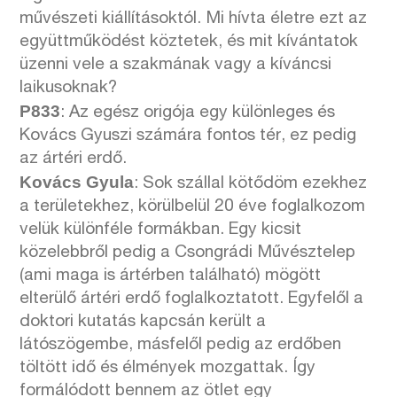
művészeti kiállításoktól. Mi hívta életre ezt az
együttműködést köztetek, és mit kívántatok
üzenni vele a szakmának vagy a kíváncsi
laikusoknak?
P833
: Az egész origója egy különleges és
Kovács Gyuszi számára fontos tér, ez pedig
az ártéri erdő.
Kovács Gyula
: Sok szállal kötődöm ezekhez
a területekhez, körülbelül 20 éve foglalkozom
velük különféle formákban. Egy kicsit
közelebbről pedig a Csongrádi Művésztelep
(ami maga is ártérben található) mögött
elterülő ártéri erdő foglalkoztatott. Egyfelől a
doktori kutatás kapcsán került a
látószögembe, másfelől pedig az erdőben
töltött idő és élmények mozgattak. Így
formálódott bennem az ötlet egy