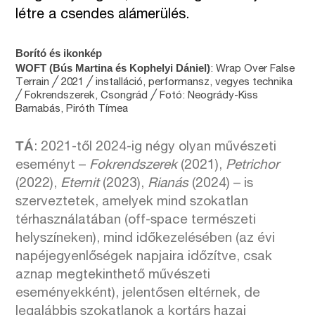
létre a csendes alámerülés.
Borító és ikonkép
WOFT (Bús Martina és Kophelyi Dániel)
: Wrap Over False
Terrain ╱ 2021 ╱ installáció, performansz, vegyes technika
╱ Fokrendszerek, Csongrád ╱ Fotó: Neogrády-Kiss
Barnabás, Piróth Tímea
TÁ
: 2021-től 2024-ig négy olyan művészeti
eseményt –
Fokrendszerek
(2021),
Petrichor
(2022),
Eternit
(2023),
Rianás
(2024) – is
szerveztetek, amelyek mind szokatlan
térhasználatában (off-space természeti
helyszíneken), mind időkezelésében (az évi
napéjegyenlőségek napjaira időzítve, csak
aznap megtekinthető művészeti
eseményekként), jelentősen eltérnek, de
legalábbis szokatlanok a kortárs hazai