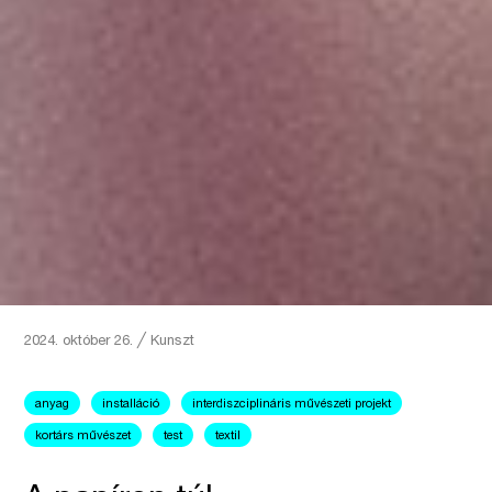
2024. október 26.
╱
Kunszt
anyag
installáció
interdiszciplináris művészeti projekt
kortárs művészet
test
textil