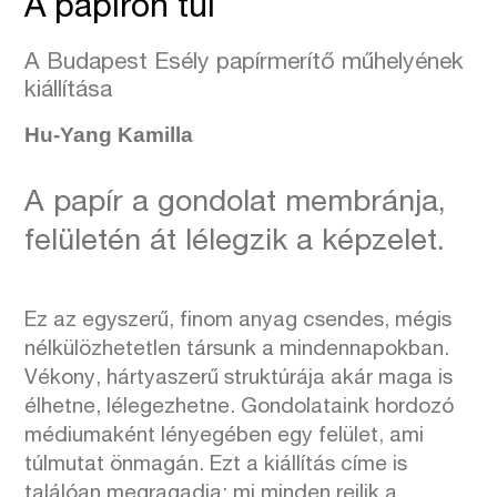
A papíron túl
A Budapest Esély papírmerítő műhelyének
kiállítása
Hu-Yang Kamilla
A papír a gondolat membránja,
felületén át lélegzik a képzelet.
Ez az egyszerű, finom anyag csendes, mégis
nélkülözhetetlen társunk a mindennapokban.
Vékony, hártyaszerű struktúrája akár maga is
élhetne, lélegezhetne. Gondolataink hordozó
médiumaként lényegében egy felület, ami
túlmutat önmagán. Ezt a kiállítás címe is
találóan megragadja: mi minden rejlik a