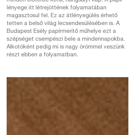
minden előtérbe kerül, hangsúlyt kap. A papír
lényege itt létrejöttének folyamatában
magasztosul fel. Ez az átlényegülés érhető
tetten a belső világ lecsendesülésében is. A
Budapest Esély papírmerítő műhelye ezt a
szépséget csempészi bele a mindennapokba.
Alkotóként pedig mi is nagy örömmel veszünk
részt ebben a folyamatban.