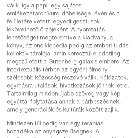
válik, így a papír egy sajátos
emlékezetarchívum időbelisége révén és a
felületére vetett, egyedi gesztusok
lekövethető őrzőjeként. A nyomtatás
lehetőségét megteremtve a kiadvány, a
könyv, az enciklopédia pedig az emberi tudás
kollektív tárolója, amin keresztül eredetileg
megszületett a Gutenberg-galaxis embere. Az
intertextuális térben az egyéni élmény
szélesebb közösség részévé válik. Hálózatok,
egymásra utalások, hivatkozások jönnek létre.
Tartalmilag minden újabb szöveg vagy kép
egyúttal folytatása annak a párbeszédnek,
amely generációk és kultúrák között zajlik.
Mindezen túl pedig van egy terápiás
hozadéka az anyagszerűségnek. A