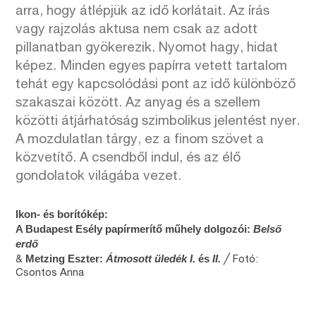
arra, hogy átlépjük az idő korlátait. Az írás
vagy rajzolás aktusa nem csak az adott
pillanatban gyökerezik. Nyomot hagy, hidat
képez. Minden egyes papírra vetett tartalom
tehát egy kapcsolódási pont az idő különböző
szakaszai között. Az anyag és a szellem
közötti átjárhatóság szimbolikus jelentést nyer.
A mozdulatlan tárgy, ez a finom szövet a
közvetítő. A csendből indul, és az élő
gondolatok világába vezet.
Ikon- és borítókép:
A Budapest Esély papírmerítő műhely dolgozói:
Belső
erdő
Metzing Eszter:
Átmosott üledék I.
és
II.
&
╱ Fotó:
Csontos Anna