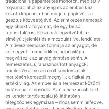
tradicionális papírmerítés monoton, meditatív
folyamat, ahol az anyag és az emberi kéz
közötti kapcsolatban maga a papír válik a
gesztus közvetítőjévé. Az érintkezés nemcsak
egy objektív folyamat, de egy belső
tapasztalás is. Része a lélegzetvétel, az
elmélyült jelenlét és a mozdulat íve, lendülete.
A művész nemcsak formálja az anyagot, de
vele együtt formálódik is, belső világa
megváltozik az anyag érintése során. A
természetes, újrahasznosított anyagok,
textilek és a frissen őrölt kenderszálak
merítésén keresztül megnyílik a fizikai és
érzéki világ. Az ember és a természet közötti
határvonal elmosódik. Az újrahasznosult textil
és kender tartós szálai jól láthatóan
rétegződnek egymásra – nincs semmi elfedve,