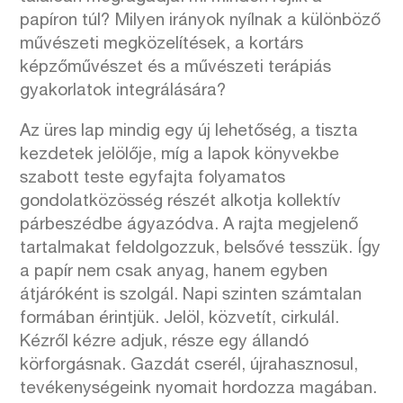
papíron túl? Milyen irányok nyílnak a különböző
művészeti megközelítések, a kortárs
képzőművészet és a művészeti terápiás
gyakorlatok integrálására?
Az üres lap mindig egy új lehetőség, a tiszta
kezdetek jelölője, míg a lapok könyvekbe
szabott teste egyfajta folyamatos
gondolatközösség részét alkotja kollektív
párbeszédbe ágyazódva. A rajta megjelenő
tartalmakat feldolgozzuk, belsővé tesszük. Így
a papír nem csak anyag, hanem egyben
átjáróként is szolgál. Napi szinten számtalan
formában érintjük. Jelöl, közvetít, cirkulál.
Kézről kézre adjuk, része egy állandó
körforgásnak. Gazdát cserél, újrahasznosul,
tevékenységeink nyomait hordozza magában.