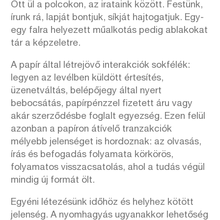
Ott ül a polcokon, az irataink között. Festünk,
írunk rá, lapját bontjuk, síkját hajtogatjuk. Egy-
egy falra helyezett műalkotás pedig ablakokat
tár a képzeletre.
A papír által létrejövő interakciók sokfélék:
legyen az levélben küldött értesítés,
üzenetváltás, belépőjegy által nyert
bebocsátás, papírpénzzel fizetett áru vagy
akár szerződésbe foglalt egyezség. Ezen felül
azonban a papíron átívelő tranzakciók
mélyebb jelenséget is hordoznak: az olvasás,
írás és befogadás folyamata körkörös,
folyamatos visszacsatolás, ahol a tudás végül
mindig új formát ölt.
Egyéni létezésünk időhöz és helyhez kötött
jelenség. A nyomhagyás ugyanakkor lehetőség