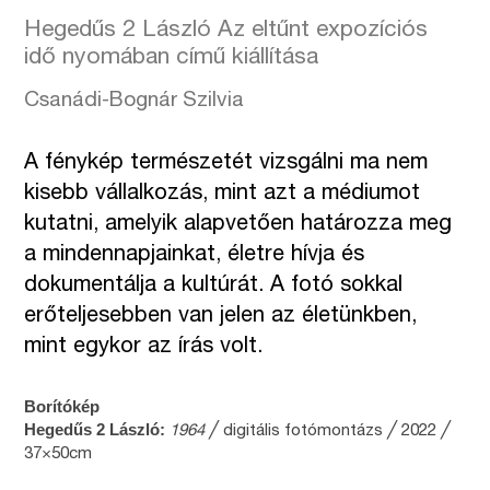
Hegedűs 2 László Az eltűnt expozíciós
idő nyomában című kiállítása
Csanádi-Bognár Szilvia
A fénykép természetét vizsgálni ma nem
kisebb vállalkozás, mint azt a médiumot
kutatni, amelyik alapvetően határozza meg
a mindennapjainkat, életre hívja és
dokumentálja a kultúrát. A fotó sokkal
erőteljesebben van jelen az életünkben,
mint egykor az írás volt.
Borítókép
Hegedűs 2 László:
1964
╱ digitális fotómontázs ╱ 2022 ╱
37×50cm