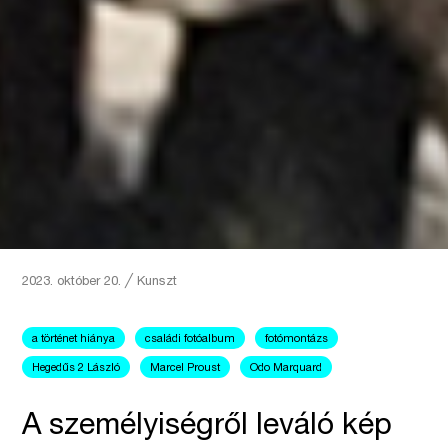
2023. október 20.
╱
Kunszt
a történet hiánya
családi fotóalbum
fotómontázs
Hegedűs 2 László
Marcel Proust
Odo Marquard
A személyiségről leváló kép