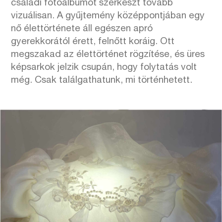
családi fotóalbumot szerkeszt tovább
vizuálisan. A gyűjtemény középpontjában egy
nő élettörténete áll egészen apró
gyerekkorától érett, felnőtt koráig. Ott
megszakad az élettörténet rögzítése, és üres
képsarkok jelzik csupán, hogy folytatás volt
még. Csak találgathatunk, mi történhetett.