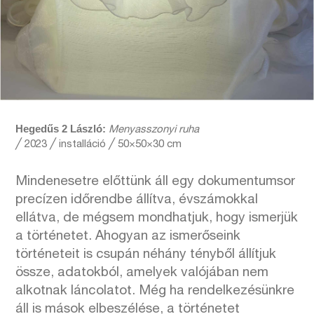
Hegedűs 2 László:
Menyasszonyi ruha
╱
2023
╱
installáció
╱
50×50×30 cm
Mindenesetre előttünk áll egy dokumentumsor
precízen időrendbe állítva, évszámokkal
ellátva, de mégsem mondhatjuk, hogy ismerjük
a történetet. Ahogyan az ismerőseink
történeteit is csupán néhány tényből állítjuk
össze, adatokból, amelyek valójában nem
alkotnak láncolatot. Még ha rendelkezésünkre
áll is mások elbeszélése, a történetet