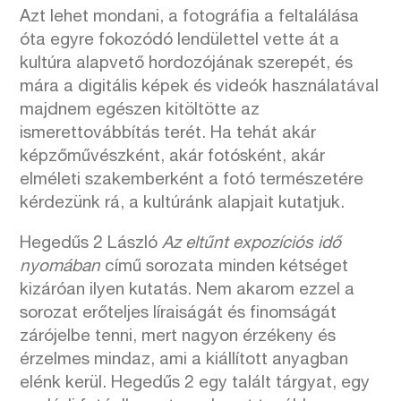
Azt lehet mondani, a fotográfia a feltalálása
óta egyre fokozódó lendülettel vette át a
kultúra alapvető hordozójának szerepét, és
mára a digitális képek és videók használatával
majdnem egészen kitöltötte az
ismerettovábbítás terét. Ha tehát akár
képzőművészként, akár fotósként, akár
elméleti szakemberként a fotó természetére
kérdezünk rá, a kultúránk alapjait kutatjuk.
Hegedűs 2 László
Az eltűnt expozíciós idő
nyomában
című sorozata minden kétséget
kizáróan ilyen kutatás. Nem akarom ezzel a
sorozat erőteljes líraiságát és finomságát
zárójelbe tenni, mert nagyon érzékeny és
érzelmes mindaz, ami a kiállított anyagban
elénk kerül. Hegedűs 2 egy talált tárgyat, egy