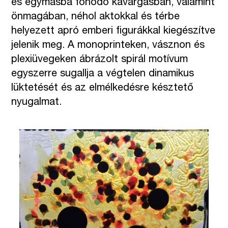
és egymásba fonódó kavargásban, valamint
önmagában, néhol aktokkal és térbe
helyezett apró emberi figurákkal kiegészítve
jelenik meg. A monoprinteken, vásznon és
plexiüvegeken ábrázolt spirál motívum
egyszerre sugallja a végtelen dinamikus
lüktetését és az elmélkedésre késztető
nyugalmat.