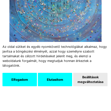
Az oldal sütiket és egyéb nyomkövető technológiákat alkalmaz, hogy
Széchy Beáta: Duna, vegyes technika, vászon, 70×70
javítsa a böngészési élményét, azzal hogy személyre szabott
cm
tartalmakat és célzott hirdetéseket jelenít meg, és elemzi a
weboldalunk forgalmát, hogy megtudjuk honnan érkeztek a
látogatóink.
A
Duna
című vásznát a spirális forma uralja,
óhatatlanul felidézve évszázadok tradícióját,
Beállítások
melynek során díszítő motívumként,
Elfogadom
Elutasítom
megváltoztatása
arabeszkként, ornamensként jelent meg, s
nem egyszer stilizált, absztrahált lényegként.
Ismert díszítő és szimbolikus motívum, többek
között használati tárgyakon, megalitok