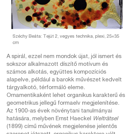
Széchy Beáta: Tejút 2, vegyes technika, plexi, 25×35
cm
A spirál, ezzel nem mondok újat, jól ismert és
sokszor alkalmazott díszítő motívum és
számos alkotás, együttes kompozíciós
alapelve, például a barokk művészet kedvelt
tárgyalkotó, térformáló eleme.
Ornamentikaként lehet organikus karakterű és
geometrikus jellegű formaelv megjelenítése.
Az 1900-as évek növénytani tanulmányai
hatására, melyben Ernst Haeckel
Welträtsel
(1899) című művének megjelenése jelentős