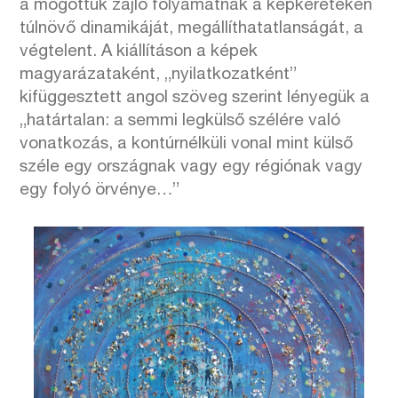
a mögöttük zajló folyamatnak a képkereteken
túlnövő dinamikáját, megállíthatatlanságát, a
végtelent. A kiállításon a képek
magyarázataként, „nyilatkozatként”
kifüggesztett angol szöveg szerint lényegük a
„határtalan: a semmi legkülső szélére való
vonatkozás, a kontúrnélküli vonal mint külső
széle egy országnak vagy egy régiónak vagy
egy folyó örvénye…”