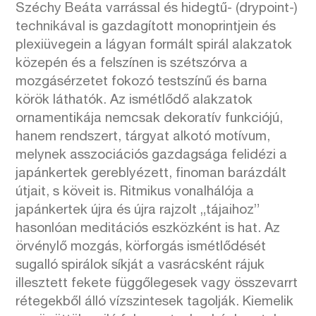
Széchy Beáta varrással és hidegtű- (drypoint-)
technikával is gazdagított monoprintjein és
plexiüvegein a lágyan formált spirál alakzatok
közepén és a felszínen is szétszórva a
mozgásérzetet fokozó testszínű és barna
körök láthatók. Az ismétlődő alakzatok
ornamentikája nemcsak dekoratív funkciójú,
hanem rendszert, tárgyat alkotó motívum,
melynek asszociációs gazdagsága felidézi a
japánkertek gereblyézett, finoman barázdált
útjait, s köveit is. Ritmikus vonalhálója a
japánkertek újra és újra rajzolt „tájaihoz”
hasonlóan meditációs eszközként is hat. Az
örvénylő mozgás, körforgás ismétlődését
sugalló spirálok síkját a vasrácsként rájuk
illesztett fekete függőlegesek vagy összevarrt
rétegekből álló vízszintesek tagolják. Kiemelik