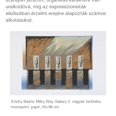
szerepet játszott, organikus karaktere vált
uralkodóvá, míg az expresszionisták
elsősorban érzelmi erejére alapozták számos
alkotásukat.
Szlchy Beáta: Milky Way Galaxy 2, vegyes technika,
monoprint, papír, 45×68 cm