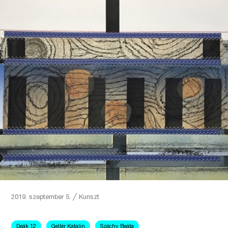
2019. szeptember 5.
╱
Kunszt
Deák 12
Gellér Katalin
Széchy Beáta