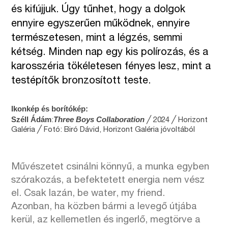
és kifújjuk. Úgy tűnhet, hogy a dolgok
ennyire egyszerűen működnek, ennyire
természetesen, mint a légzés, semmi
kétség. Minden nap egy kis polírozás, és a
karosszéria tökéletesen fényes lesz, mint a
testépítők bronzosított teste.
Ikonkép és borítókép:
Széll Ádám
Three Boys Collaboration
:
╱ 2024 ╱ Horizont
Galéria ╱ Fotó: Biró Dávid, Horizont Galéria jóvoltából
Művészetet csinálni könnyű, a munka egyben
szórakozás, a befektetett energia nem vész
el. Csak lazán, be water, my friend.
Azonban, ha közben bármi a levegő útjába
kerül, az kellemetlen és ingerlő, megtörve a