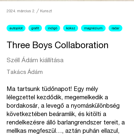
2024. március 2.
╱
Kunszt
autopilot
grafit
indigó
koksz
magnézium
radar
Three Boys Collaboration
Széll Ádám kiállítása
Takács Ádám
Ma tartsunk tüdőnapot! Egy mély
lélegzettel kezdődik, megemelkedik a
bordakosár, a levegő a nyomáskülönbség
következtében beáramlik, és kitölti a
rendelkezésre álló barlangrendszer tereit, a
mellkas megfeszül…, aztán puhán ellazul,