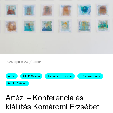
2025. április 23.
╱
Labor
Artézi
Átkelő Galéria
Komáromi Erzsébet
művészetterápia
textilművészet
Artézi – Konferencia és
kiállítás Komáromi Erzsébet