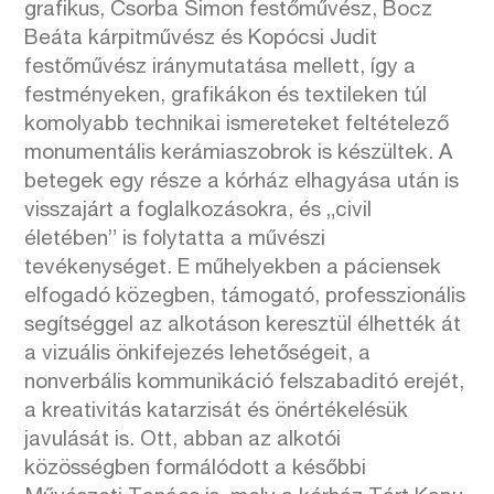
grafikus, Csorba Simon festőművész, Bocz
Beáta kárpitművész és Kopócsi Judit
festőművész iránymutatása mellett, így a
festményeken, grafikákon és textileken túl
komolyabb technikai ismereteket feltételező
monumentális kerámiaszobrok is készültek. A
betegek egy része a kórház elhagyása után is
visszajárt a foglalkozásokra, és „civil
életében” is folytatta a művészi
tevékenységet. E műhelyekben a páciensek
elfogadó közegben, támogató, professzionális
segítséggel az alkotáson keresztül élhették át
a vizuális önkifejezés lehetőségeit, a
nonverbális kommunikáció felszabaditó erejét,
a kreativitás katarzisát és önértékelésük
javulását is. Ott, abban az alkotói
közösségben formálódott a későbbi