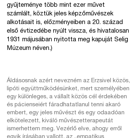
gyűjteménye több mint ezer művet
számlált, köztük jeles képzőművészek
alkotásait is, előzményeiben a 20. század
első évtizedébe nyúlt vissza, és hivatalosan
1931 májusában nyitotta meg kapuját Selig
Múzeum néven.)
Áldásosnak azért nevezném az Erzsivel közös,
lipóti együttműködésünket, mert személyében
egy különleges, a vállalt közös cél érdekében
és pácienseiért fáradhatatlanul tenni akaró
embert, egy jeles művészt és egy odaadóan
elkötelezett, kiváló művészetterapeutát
ismerhettem meg. Vezérlő elve, ahogy erről
egyik írásában vallott, az „empatikus