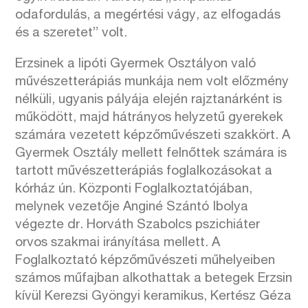
odafordulás, a megértési vágy, az elfogadás
és a szeretet” volt.
Erzsinek a lipóti Gyermek Osztályon való
művészetterápiás munkája nem volt előzmény
nélküli, ugyanis pályája elején rajztanárként is
működött, majd hátrányos helyzetű gyerekek
számára vezetett képzőművészeti szakkört. A
Gyermek Osztály mellett felnőttek számára is
tartott művészetterápiás foglalkozásokat a
kórház ún. Központi Foglalkoztatójában,
melynek vezetője Anginé Szántó Ibolya
végezte dr. Horváth Szabolcs pszichiáter
orvos szakmai irányítása mellett. A
Foglalkoztató képzőművészeti műhelyeiben
számos műfajban alkothattak a betegek Erzsin
kívül Kerezsi Gyöngyi keramikus, Kertész Géza