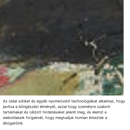
Az oldal sütiket és egyéb nyomkövető technológiákat alkalmaz, hogy
javítsa a böngészési élményét, azzal hogy személyre szabott
tartalmakat és célzott hirdetéseket jelenít meg, és elemzi a
weboldalunk forgalmát, hogy megtudjuk honnan érkeztek a
látogatóink.