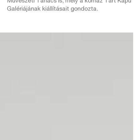
Művészeti Tanács is, mely a kórház Tárt Kapu
Galériájának kiállításait gondozta.