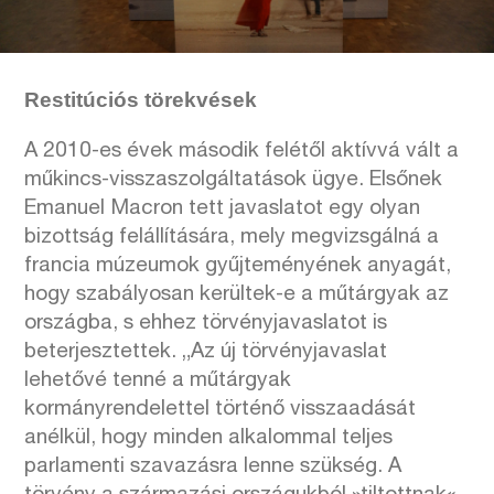
Restitúciós törekvések
A 2010-es évek második felétől aktívvá vált a
műkincs-visszaszolgáltatások ügye. Elsőnek
Emanuel Macron tett javaslatot egy olyan
bizottság felállítására, mely megvizsgálná a
francia múzeumok gyűjteményének anyagát,
hogy szabályosan kerültek-e a műtárgyak az
országba, s ehhez törvényjavaslatot is
beterjesztettek. „Az új törvényjavaslat
lehetővé tenné a műtárgyak
kormányrendelettel történő visszaadását
anélkül, hogy minden alkalommal teljes
parlamenti szavazásra lenne szükség. A