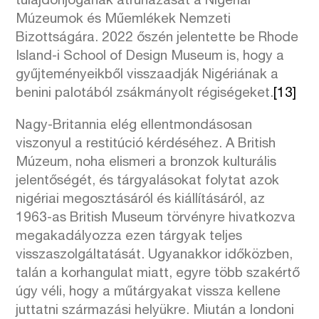
tulajdonjogának átruházását a Nigériai
Múzeumok és Műemlékek Nemzeti
Bizottságára. 2022 őszén jelentette be Rhode
Island-i School of Design Museum is, hogy a
gyűjteményeikből visszaadják Nigériának a
benini palotából zsákmányolt régiségeket.
[13]
Nagy-Britannia elég ellentmondásosan
viszonyul a restitúció kérdéséhez. A British
Múzeum, noha elismeri a bronzok kulturális
jelentőségét, és tárgyalásokat folytat azok
nigériai megosztásáról és kiállításáról, az
1963-as British Museum törvényre hivatkozva
megakadályozza ezen tárgyak teljes
visszaszolgáltatását. Ugyanakkor időközben,
talán a korhangulat miatt, egyre több szakértő
úgy véli, hogy a műtárgyakat vissza kellene
juttatni származási helyükre. Miután a londoni