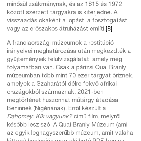
minősül zsákmánynak, és az 1815 és 1972
között szerzett tárgyakra is kiterjedne. A
visszaadás okaként a lopást, a fosztogatást
vagy az erőszakos átruházást említi.
[8]
A franciaországi múzeumok a restitúció
irányelvei meghatározása után megkezdték a
gyűjteményeik felülvizsgálatát, amely még
folyamatban van. Csak a párizsi Quai Branly
múzeumban több mint 70 ezer tárgyat őriznek,
amelyek a Szaharától délre fekvő afrikai
országokból származnak. 2021-ben
megtörténet huszonhat műtárgy átadása
Beninnek (Nigériának). Erről készült a
Dahomey: Kik vagyunk?
című film, melyről
később lesz szó. A Quai Branly Múzeum (ami
az egyik legnagyszerűbb múzeum, amit valaha