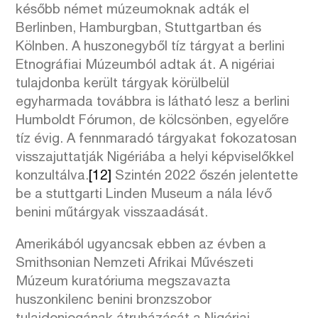
később német múzeumoknak adták el
Berlinben, Hamburgban, Stuttgartban és
Kölnben. A huszonegyből tíz tárgyat a berlini
Etnográfiai Múzeumból adtak át. A nigériai
tulajdonba került tárgyak körülbelül
egyharmada továbbra is látható lesz a berlini
Humboldt Fórumon, de kölcsönben, egyelőre
tíz évig. A fennmaradó tárgyakat fokozatosan
visszajuttatják Nigériába a helyi képviselőkkel
konzultálva.
[12]
Szintén 2022 őszén jelentette
be a stuttgarti Linden Museum a nála lévő
benini műtárgyak visszaadását.
Amerikából ugyancsak ebben az évben a
Smithsonian Nemzeti Afrikai Művészeti
Múzeum kuratóriuma megszavazta
huszonkilenc benini bronzszobor