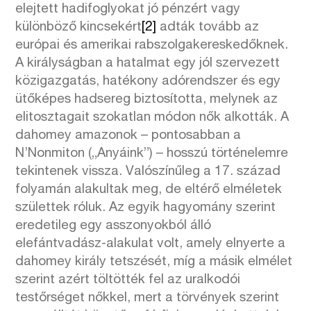
elejtett hadifoglyokat jó pénzért vagy
különböző kincsekért
[2]
adták tovább az
európai és amerikai rabszolgakereskedőknek.
A királyságban a hatalmat egy jól szervezett
közigazgatás, hatékony adórendszer és egy
ütőképes hadsereg biztosította, melynek az
elitosztagait szokatlan módon nők alkották. A
dahomey amazonok – pontosabban a
N’Nonmiton („Anyáink”) – hosszú történelemre
tekintenek vissza. Valószínűleg a 17. század
folyamán alakultak meg, de eltérő elméletek
születtek róluk. Az egyik hagyomány szerint
eredetileg egy asszonyokból álló
elefántvadász-alakulat volt, amely elnyerte a
dahomey király tetszését, míg a másik elmélet
szerint azért töltötték fel az uralkodói
testőrséget nőkkel, mert a törvények szerint