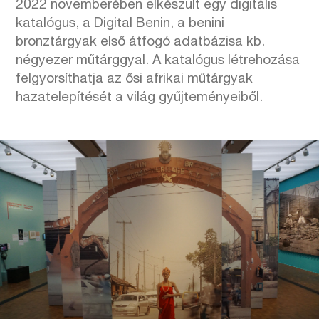
2022 novemberében elkészült egy digitális
katalógus, a Digital Benin, a benini
bronztárgyak első átfogó adatbázisa kb.
négyezer műtárggyal. A katalógus létrehozása
felgyorsíthatja az ősi afrikai műtárgyak
hazatelepítését a világ gyűjteményeiből.