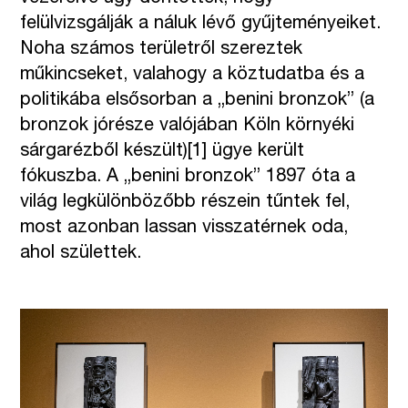
felülvizsgálják a náluk lévő gyűjteményeiket.
Noha számos területről szereztek
műkincseket, valahogy a köztudatba és a
politikába elsősorban a „benini bronzok” (a
bronzok jórésze valójában Köln környéki
sárgarézből készült)
[1]
ügye került
fókuszba. A „benini bronzok” 1897 óta a
világ legkülönbözőbb részein tűntek fel,
most azonban lassan visszatérnek oda,
ahol születtek.