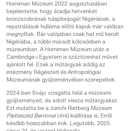
Horniman Múzeum 2022 augusztusában
bejelentette, hogy átadja hetvenkét
bronzszobrának tulajdonjogát Nigériának, a
repatriálások hulláma előtti kapuk már valóban
megnyíltak. Bár valójában csak hat mű került
Nigériába, a többi maradt kölcsönben a
múzeumban. A Horniman Múzeum után a
Cambridge-i Egyetem is száztizenhat művet
ajánlott fel. Ezek a műtárgyak addig az
intézmény Régészeti és Antropológiai
Múzeumának gyűjteményében szerepeltek.
2024-ben Svájc vizsgálta felül a múzeumi
gyűjteményeit, és adott vissza műtárgyakat.
Ezt mutatta be a zürichi Rietberg Múzeum
Párbeszéd Beninnel
című kiállítása is. Erről
később hosszabban írok. Legutóbb, 2025.