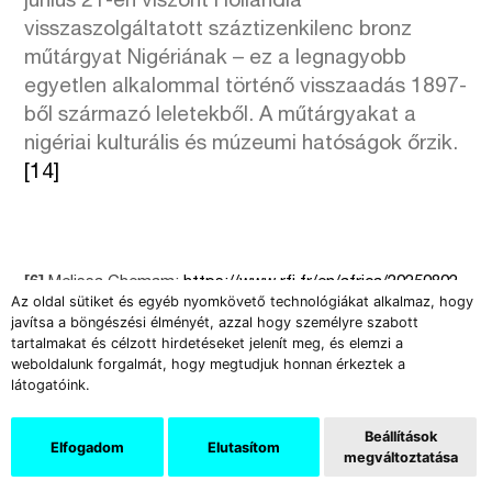
június 21-én viszont Hollandia
visszaszolgáltatott száztizenkilenc bronz
műtárgyat Nigériának – ez a legnagyobb
egyetlen alkalommal történő visszaadás 1897-
ből származó leletekből. A műtárgyakat a
nigériai kulturális és múzeumi hatóságok őrzik.
[14]
[6]
Melissa Chemam:
https://www.rfi.fr/en/africa/20250802-
Az oldal sütiket és egyéb nyomkövető technológiákat alkalmaz, hogy
french-bill-clears-path-to-return-artefacts-looted-during-
javítsa a böngészési élményét, azzal hogy személyre szabott
colonisation
tartalmakat és célzott hirdetéseket jelenít meg, és elemzi a
Philippe Baqué Vita az afrikai műtárgyak jogos hazájáról.
weboldalunk forgalmát, hogy megtudjuk honnan érkeztek a
https://www.magyardiplo.hu/archivum/2020-januar-
látogatóink.
december/267-2020-szeptember/2904-vita-az-afrikai-
mutargyak-jogos-hazajarol.html
2020. szeptember
Beállítások
Elfogadom
Elutasítom
megváltoztatása
[7]
MTI „Kényelmetlen igazságok” – szubszaharai
műkincsek visszaadására tett ígéretet Macron.