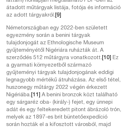
láttam) honlapján megtalálható PDF-ben az
átadott műtárgyak listája, fotója és információ
az adott tárgyakról.
[9]
Németországban egy 2022-ben született
egyezmény során a benini tárgyak
tulajdonjogát az Ethnologische Museum
gyűjteményétől Nigériára ruházták át. A
szerződés 512 műtárgyra vonatkozott.
[10]
Ez
a gyarmati környezetből származó
gyűjteményi tárgyak tulajdonjogának eddigi
legnagyobb mértékű átruházása. Az első tétel,
huszonegy műtárgy 2022 végén érkezett
Nigériába.
[11]
A benini bronzok közt található
egy sárgaréz oba- (király-) fejet, egy ünnepi
adát és egy feltekeredett pitont ábrázoló trón,
melyek az 1897-es brit büntetőexpedíció
során hozták el a kifosztott városból, majd