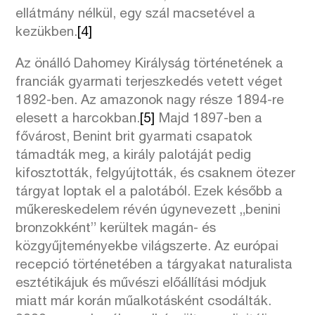
ellátmány nélkül, egy szál macsetével a
kezükben.
[4]
Az önálló Dahomey Királyság történetének a
franciák gyarmati terjeszkedés vetett véget
1892-ben. Az amazonok nagy része 1894-re
elesett a harcokban.
[5]
Majd 1897-ben a
fővárost, Benint brit gyarmati csapatok
támadták meg, a király palotáját pedig
kifosztották, felgyújtották, és csaknem ötezer
tárgyat loptak el a palotából. Ezek később a
műkereskedelem révén úgynevezett „benini
bronzokként” kerültek magán- és
közgyűjteményekbe világszerte. Az európai
recepció történetében a tárgyakat naturalista
esztétikájuk és művészi előállítási módjuk
miatt már korán műalkotásként csodálták.