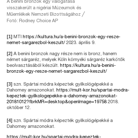
A benini bronzok egy válogatása
visszakerült a nigériai Múzeumok és
Műemlékek Nemzeti Bizottságához ╱
Fotó: Rodney Choice AP
[1]
MTI
https://kultura.hu/a-benini-bronzok-egy-resze-
nemet-sargarezbol-keszult/
2023. április 9.
[2]
A benini bronzok nagy része nem is bronz, hanem
német sárgaréz, melyek Köln környéki sárgaréz karkötők
beolvasztásából készült.
https://kultura.hu/a-benini-
bronzok-egy-resze-nemet-sargarezbol-keszult/
[3]
szn. Spártai módra képeztek gyilkológépekké a
Dahomey amazonokat.
https://mult-kor.hu/spartai-modra-
kepeztek-gyilkologepekke-a-dahomey-amazonokat-
20181012?fbrkMR=desktop&openImage=19758
2018.
október 12.
[4]
szn. Spártai módra képezték gyilkológépekké a
Dahomey amazonokat.
https://mult-kor.hu/spartai-modra-kepeztek-