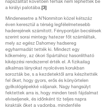
napszálltát követően férfiak nem léphettek be
a királyi palotába.
[3]
Mindenesetre a N’Nonmiton közel kétszáz
éven keresztül a térség legfélelmetesebb
haderejének számított. Fénypontján becslések
szerint sorai mintegy hatezer főt számláltak,
mely az egész Dahomey hadsereg
egyharmadát tették ki. Mindezt egy
kőkemény, az ókori Spártához hasonlítható
kiképzési rendszerrel érték el. A fizikailag
alkalmas lányokat nyolcéves korukban
sorozták be, s a kezdetektől arra készítették
fel őket, hogy gyors, erős és könyörtelen
gyilkológépekké váljanak. Nagy hangsúlyt
fektettek arra is, hogy minden testi fájdalmat
elviseljenek, és időnként tíz teljes napra
kirakták őket a vadonba, mindenféle