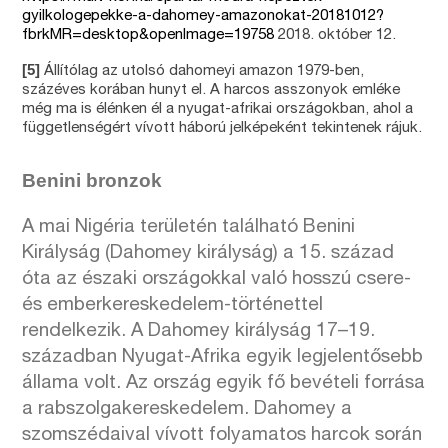
gyilkologepekke-a-dahomey-amazonokat-20181012?
fbrkMR=desktop&openImage=19758
2018. október 12.
[5]
Állítólag az utolsó dahomeyi amazon 1979-ben,
százéves korában hunyt el. A harcos asszonyok emléke
még ma is élénken él a nyugat-afrikai országokban, ahol a
függetlenségért vívott háború jelképeként tekintenek rájuk.
Benini bronzok
A mai Nigéria területén található Benini
Királyság (Dahomey királyság) a 15. század
óta az északi országokkal való hosszú csere-
és emberkereskedelem-történettel
rendelkezik. A Dahomey királyság 17–19.
században Nyugat-Afrika egyik legjelentősebb
állama volt. Az ország egyik fő bevételi forrása
a rabszolgakereskedelem. Dahomey a
szomszédaival vívott folyamatos harcok során