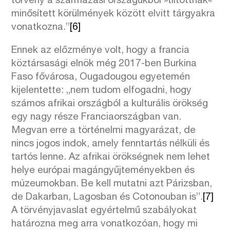
törvény a származási országukból »tiltottnak«
minősített körülmények között elvitt tárgyakra
vonatkozna.”
[6]
Ennek az előzménye volt, hogy a francia
köztársasági elnök még 2017-ben Burkina
Faso fővárosa, Ougadougou egyetemén
kijelentette: „nem tudom elfogadni, hogy
számos afrikai országból a kulturális örökség
egy nagy része Franciaországban van.
Megvan erre a történelmi magyarázat, de
nincs jogos indok, amely fenntartás nélküli és
tartós lenne. Az afrikai örökségnek nem lehet
helye európai magángyűjteményekben és
múzeumokban. Be kell mutatni azt Párizsban,
de Dakarban, Lagosban és Cotonouban is”.
[7]
A törvényjavaslat egyértelmű szabályokat
határozna meg arra vonatkozóan, hogy mi