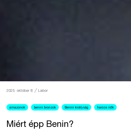
2025. október 8.
╱
Labor
amazonok
benini bronzok
Benini királyság
harcos nők
Miért épp Benin?