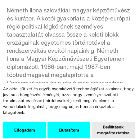
Németh Ilona szlovákiai magyar képzőművész
és kurátor. Alkotói gyakorlata a közép-európai
régió politikai légkörének személyes
tapasztalatát olvassa össze a keleti blokk
országainak egyetemes történetével a
rendszerváltás éveitől napjainkig. Németh
Ilona a Magyar Képzőművészeti Egyetemen
diplomázott 1986-ban, majd 1987-ben
többedmagával megalapította a
Csehországban és a régió más országaiban
Az oldal sütiket és egyéb nyomkövető technológiákat alkalmaz, hogy
performanszfesztiválokat szervező Stúdió
javítsa a böngészési élményét, azzal hogy személyre szabott
erté-t. 2006-ban szerzett DLA fokozatot a
tartalmakat és célzott hirdetéseket jelenít meg, és elemzi a
weboldalunk forgalmát, hogy megtudjuk honnan érkeztek a
Magyar Képzőművészeti Egyetem Doktori
látogatóink.
Iskolájában.
Németh Ilona az OFF-Biennále Budapest
Beállítások
Elfogadom
Elutasítom
meghívására a documenta 15 (2022) kiállító
megváltoztatása