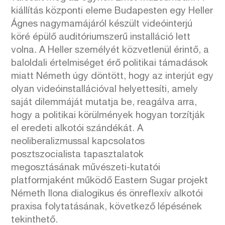
kiállítás központi eleme Budapesten egy Heller
Ágnes nagymamájáról készült videóinterjú
köré épülő auditóriumszerű installáció lett
volna. A Heller személyét közvetlenül érintő, a
baloldali értelmiséget érő politikai támadások
miatt Németh úgy döntött, hogy az interjút egy
olyan videóinstallációval helyettesíti, amely
saját dilemmáját mutatja be, reagálva arra,
hogy a politikai körülmények hogyan torzítják
el eredeti alkotói szándékát. A
neoliberalizmussal kapcsolatos
posztszocialista tapasztalatok
megosztásának művészeti-kutatói
platformjaként működő Eastern Sugar projekt
Németh Ilona dialogikus és önreflexív alkotói
praxisa folytatásának, következő lépésének
tekinthető.