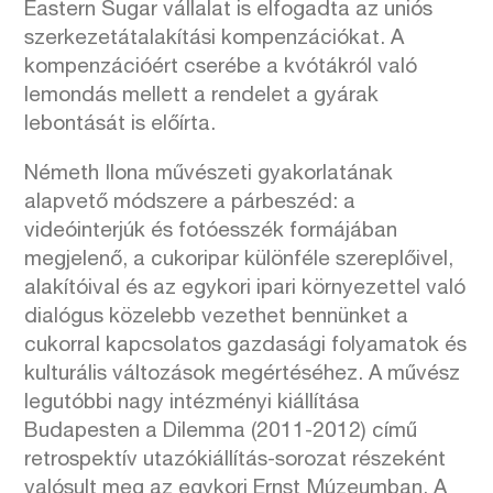
Eastern Sugar vállalat is elfogadta az uniós
szerkezetátalakítási kompenzációkat. A
kompenzációért cserébe a kvótákról való
lemondás mellett a rendelet a gyárak
lebontását is előírta.
Németh Ilona művészeti gyakorlatának
alapvető módszere a párbeszéd: a
videóinterjúk és fotóesszék formájában
megjelenő, a cukoripar különféle szereplőivel,
alakítóival és az egykori ipari környezettel való
dialógus közelebb vezethet bennünket a
cukorral kapcsolatos gazdasági folyamatok és
kulturális változások megértéséhez. A művész
legutóbbi nagy intézményi kiállítása
Budapesten a Dilemma (2011-2012) című
retrospektív utazókiállítás-sorozat részeként
valósult meg az egykori Ernst Múzeumban. A