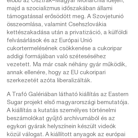
előbb az Osztrák–Magyar Monarchia idején,
majd a szocializmus időszakában állami
támogatással erősödött meg. A Szovjetunió
összeomlása, valamint Csehszlovákia
kettészakadása után a privatizáció, a külföldi
felvásárlások és az Európai Unió
cukortermelésének csökkenése a cukoripar
addigi formájában való széteséséhez
vezetett. Ma már csak néhány gyár működik,
annak ellenére, hogy az EU cukoripari
szerkezetét azóta liberalizálták.
A Trafó Galériában látható kiállítás az Eastern
Sugar projekt első magyarországi bemutatója.
A kiállítás a kutatás személyes történelmi
beszámolókat gyűjtő archívumából és az
egykori gyárak helyszínein készült videók
közül válogat. A kiállított anyagok az európai