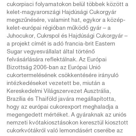
cukorpiaci folyamatokon belül többek között a
kelet-magyarországi Hajdúsági Cukorgyár
megszűnésére, valamint hat, egykor a közép-
kelet-európai régióban működő gyár – a
Juhocukor, Cukrspol és Hajdúsági Cukorgyár –
a projekt címét is adó francia-brit Eastern
Sugar vegyesvállalat által történő
felvásárlására reflektálnak. Az Európai
Bizottság 2006-ban az Európai Unió
cukortermelésének csökkentésére irányuló
intézkedéseket vezetett be, miután a
Kereskedelmi Világszervezet Ausztrália,
Brazília és Thaiföld javára megállapította,
hogy az európai cukorexport meghaladja a
megengedett mértéket. A gyáraknak az uniós
nemzeti kvótakiosztásokon keresztül kiosztott
cukorkvótákról való lemondásért cserébe az