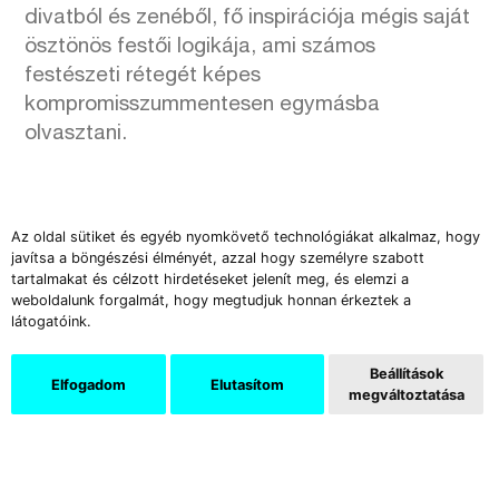
divatból és zenéből, fő inspirációja mégis saját
ösztönös festői logikája, ami számos
festészeti rétegét képes
kompromisszummentesen egymásba
olvasztani.
Az oldal sütiket és egyéb nyomkövető technológiákat alkalmaz, hogy
javítsa a böngészési élményét, azzal hogy személyre szabott
tartalmakat és célzott hirdetéseket jelenít meg, és elemzi a
weboldalunk forgalmát, hogy megtudjuk honnan érkeztek a
Támogatók
látogatóink.
Beállítások
Elfogadom
Elutasítom
megváltoztatása