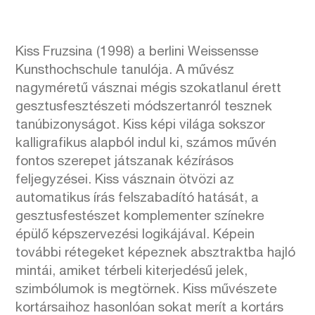
Kiss Fruzsina (1998) a berlini Weissensse
Kunsthochschule tanulója. A művész
nagyméretű vásznai mégis szokatlanul érett
gesztusfesztészeti módszertanról tesznek
tanúbizonyságot. Kiss képi világa sokszor
kalligrafikus alapból indul ki, számos művén
fontos szerepet játszanak kézírásos
feljegyzései. Kiss vásznain ötvözi az
automatikus írás felszabadító hatását, a
gesztusfestészet komplementer színekre
épülő képszervezési logikájával. Képein
további rétegeket képeznek absztraktba hajló
mintái, amiket térbeli kiterjedésű jelek,
szimbólumok is megtörnek. Kiss művészete
kortársaihoz hasonlóan sokat merít a kortárs