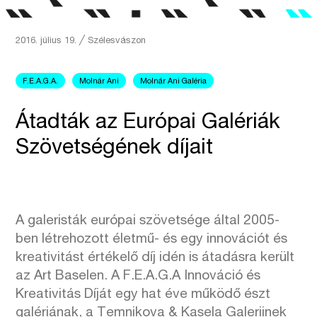
2016. július 19.
╱
Szélesvászon
F.E.A.G.A.
Molnár Ani
Molnár Ani Galéria
Átadták az Európai Galériák
Szövetségének díjait
A galeristák európai szövetsége által 2005-
ben létrehozott életmű- és egy innovációt és
kreativitást értékelő díj idén is átadásra került
az Art Baselen. A F.E.A.G.A Innováció és
Kreativitás Díját egy hat éve működő észt
galériának, a Temnikova & Kasela Galeriinek