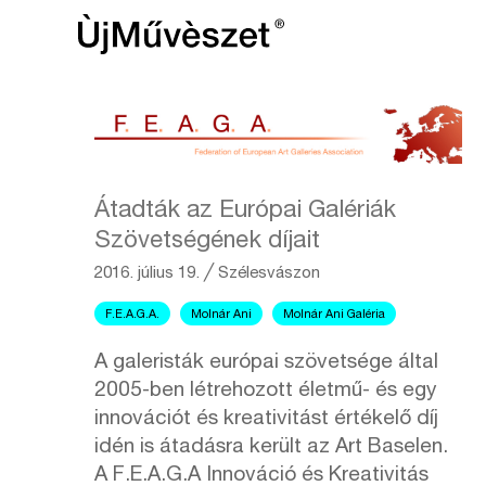
Átadták az Európai Galériák
Szövetségének díjait
2016. július 19.
╱
Szélesvászon
F.E.A.G.A.
Molnár Ani
Molnár Ani Galéria
A galeristák európai szövetsége által
2005-ben létrehozott életmű- és egy
innovációt és kreativitást értékelő díj
idén is átadásra került az Art Baselen.
A F.E.A.G.A Innováció és Kreativitás