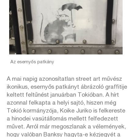
Az esernyős patkány
A mai napig azonosítatlan street art művész
ikonikus, esernyős patkányt ábrázoló graffitije
keltett feltűnést januárban Tokióban. A hírt
azonnal felkapta a helyi sajtó, hiszen még
Tokió kormányzója, Koike Juriko is felkereste
a hinodei vasútállomás mellett felfedezett
művet. Arról már megoszlanak a vélemények,
hogy valóban Banksy hagyta-e kézjegyét a