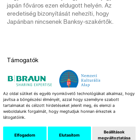
japán főváros ezen eldugott helyén. Az
eredetiség bizonyítását nehezíti, hogy
Japánban nincsenek Banksy-szakértők.
Támogatók
Az oldal sütiket és egyéb nyomkövető technológiákat alkalmaz, hogy
javítsa a böngészési élményét, azzal hogy személyre szabott
tartalmakat és célzott hirdetéseket jelenít meg, és elemzi a
weboldalunk forgalmát, hogy megtudjuk honnan érkeztek a
látogatóink.
Az Új Művészet képzőművészeti és kritikai folyóirat több
mint három évtizede jelenik meg havonként. Elsősorban a
Beállítások
Elfogadom
Elutasítom
hazai eseményekről kínál elemzéseket, de tudósít a jelentős
megváltoztatása