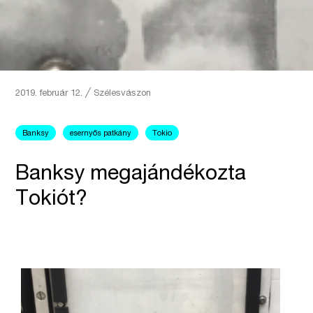
2019. február 12.
╱
Szélesvászon
Banksy
esernyős patkány
Tokio
Banksy megajándékozta
Tokiót?