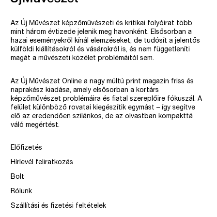
Az Új Művészet képzőművészeti és kritikai folyóirat több
mint három évtizede jelenik meg havonként. Elsősorban a
hazai eseményekről kínál elemzéseket, de tudósít a jelentős
külföldi kiállításokról és vásárokról is, és nem függetleníti
magát a művészeti közélet problémáitól sem.
Az Új Művészet Online a nagy múltú print magazin friss és
naprakész kiadása, amely elsősorban a kortárs
képzőművészet problémáira és fiatal szereplőire fókuszál. A
felület különböző rovatai kiegészítik egymást – így segítve
elő az eredendően szilánkos, de az olvastban kompakttá
váló megértést.
Előfizetés
Hírlevél feliratkozás
Bolt
Rólunk
Szállítási és fizetési feltételek