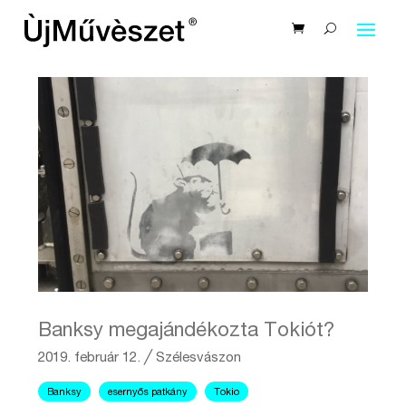
Banksy megajándékozta Tokiót?
2019. február 12.
╱
Szélesvászon
Banksy
esernyős patkány
Tokio