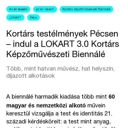
Az én testem
az én váram
Kortárs Képzőművészeti Biennálé
LOKART
Pécs
Kortárs testélmények Pécsen
– indul a LOKART 3.0 Kortárs
Képzőművészeti Biennálé
Több, mint hatvan művész, hat helyszín,
díjazott alkotások
60
A biennálé harmadik kiadása több mint
magyar és nemzetközi alkotó
művein
keresztül vizsgálja a test és identitás 21.
századi kérdésköreit: a test mint anyag,