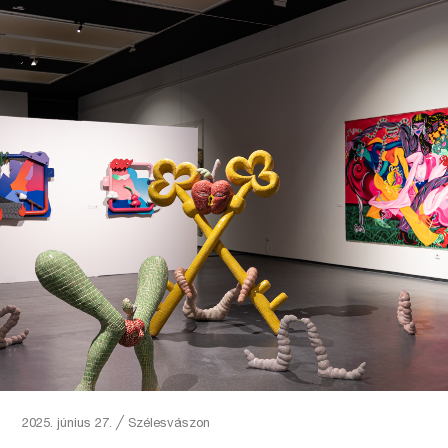
2025. június 27.
╱
Szélesvászon