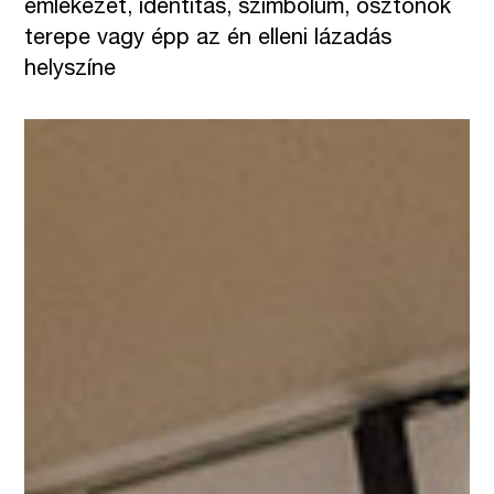
emlékezet, identitás, szimbólum, ösztönök
terepe vagy épp az én elleni lázadás
helyszíne