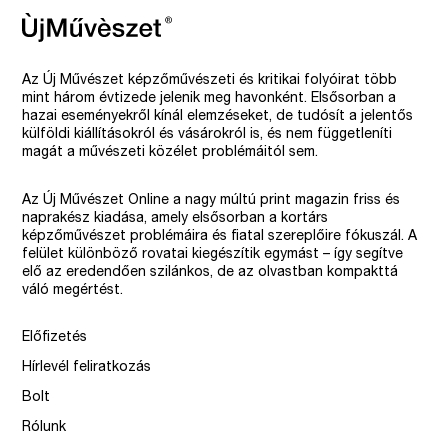
Az Új Művészet képzőművészeti és kritikai folyóirat több
mint három évtizede jelenik meg havonként. Elsősorban a
hazai eseményekről kínál elemzéseket, de tudósít a jelentős
külföldi kiállításokról és vásárokról is, és nem függetleníti
magát a művészeti közélet problémáitól sem.
Az Új Művészet Online a nagy múltú print magazin friss és
naprakész kiadása, amely elsősorban a kortárs
képzőművészet problémáira és fiatal szereplőire fókuszál. A
felület különböző rovatai kiegészítik egymást – így segítve
elő az eredendően szilánkos, de az olvastban kompakttá
váló megértést.
Előfizetés
Hírlevél feliratkozás
Bolt
Rólunk