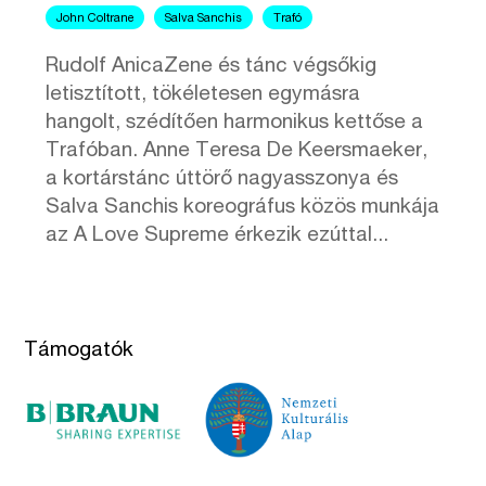
John Coltrane
Salva Sanchis
Trafó
Rudolf AnicaZene és tánc végsőkig
letisztított, tökéletesen egymásra
hangolt, szédítően harmonikus kettőse a
Trafóban. Anne Teresa De Keersmaeker,
a kortárstánc úttörő nagyasszonya és
Salva Sanchis koreográfus közös munkája
az A Love Supreme érkezik ezúttal...
Támogatók