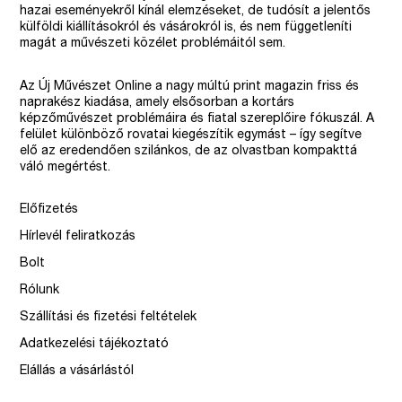
hazai eseményekről kínál elemzéseket, de tudósít a jelentős
külföldi kiállításokról és vásárokról is, és nem függetleníti
magát a művészeti közélet problémáitól sem.
Az Új Művészet Online a nagy múltú print magazin friss és
naprakész kiadása, amely elsősorban a kortárs
képzőművészet problémáira és fiatal szereplőire fókuszál. A
felület különböző rovatai kiegészítik egymást – így segítve
elő az eredendően szilánkos, de az olvastban kompakttá
váló megértést.
Előfizetés
Hírlevél feliratkozás
Bolt
Rólunk
Szállítási és fizetési feltételek
Adatkezelési tájékoztató
Elállás a vásárlástól