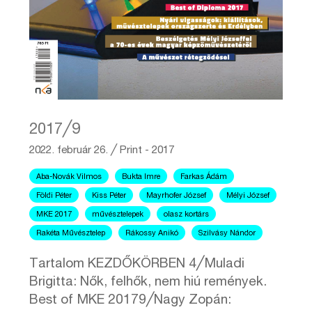
2017╱9
2022. február 26.
╱
Print - 2017
Aba-Novák Vilmos
Bukta Imre
Farkas Ádám
Földi Péter
Kiss Péter
Mayrhofer József
Mélyi József
MKE 2017
művésztelepek
olasz kortárs
Rakéta Művésztelep
Rákossy Anikó
Szilvásy Nándor
Tartalom KEZDŐKÖRBEN 4╱Muladi
Brigitta: Nők, felhők, nem hiú remények.
Best of MKE 20179╱Nagy Zopán: