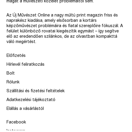
magát a művészeti közélet problémáitól sem.
Az Új Művészet Online a nagy múltú print magazin friss és
naprakész kiadása, amely elsősorban a kortárs
képzőművészet problémáira és fiatal szereplőire fókuszál. A
felület különböző rovatai kiegészítik egymást – így segítve
elő az eredendően szilánkos, de az olvastban kompakttá
váló megértést.
Előfizetés
Hírlevél feliratkozás
Bolt
Rólunk
Szállítási és fizetési feltételek
Adatkezelési tájékoztató
Elállás a vásárlástól
Facebook
Instagram