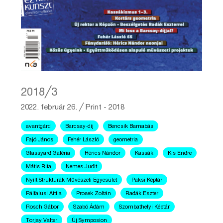
2018╱3
2022. február 26.
╱
Print - 2018
avantgárd
Barcsay-díj
Bencsik Barnabás
Fajó János
Fehér László
geometria
Glassyard Galéria
Hérics Nándor
Kassák
Kis Endre
Mátis Rita
Nemes Judit
Nyílt Struktúrák Művészeti Egyesület
Paksi Képtár
Pálfalusi Attila
Prosek Zoltán
Radák Eszter
Rosch Gábor
Szabó Ádám
Szombathelyi Képtár
Torjay Valter
Új Symposion