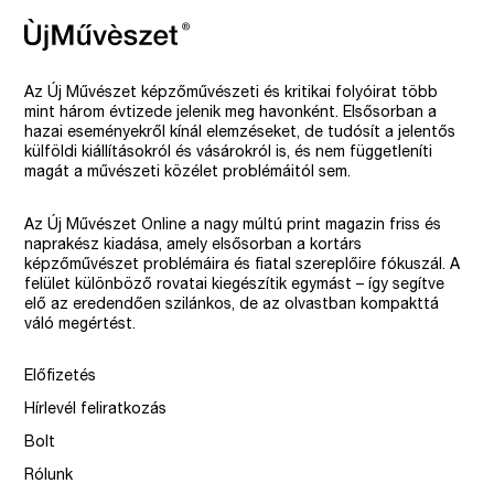
Az Új Művészet képzőművészeti és kritikai folyóirat több
mint három évtizede jelenik meg havonként. Elsősorban a
hazai eseményekről kínál elemzéseket, de tudósít a jelentős
külföldi kiállításokról és vásárokról is, és nem függetleníti
magát a művészeti közélet problémáitól sem.
Az Új Művészet Online a nagy múltú print magazin friss és
naprakész kiadása, amely elsősorban a kortárs
képzőművészet problémáira és fiatal szereplőire fókuszál. A
felület különböző rovatai kiegészítik egymást – így segítve
elő az eredendően szilánkos, de az olvastban kompakttá
váló megértést.
Előfizetés
Hírlevél feliratkozás
Bolt
Rólunk