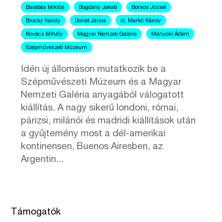
Barabás Miklós
Bogdány Jakab
Borsos József
Brocky Károly
Donát János
id. Markó Károly
Kovács Mihály
Magyar Nemzeti Galéria
Mányoki Ádám
Szépművészeti Múzeum
Idén új állomáson mutatkozik be a
Szépművészeti Múzeum és a Magyar
Nemzeti Galéria anyagából válogatott
kiállítás. A nagy sikerű londoni, római,
párizsi, milánói és madridi kiállítások után
a gyűjtemény most a dél-amerikai
kontinensen, Buenos Airesben, az
Argentin...
Támogatók