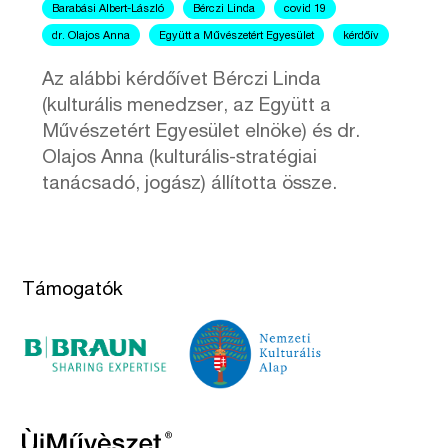
Barabási Albert-László
Bérczi Linda
covid 19
dr. Olajos Anna
Együtt a Művészetért Egyesület
kérdőív
Az alábbi kérdőívet Bérczi Linda
(kulturális menedzser, az Együtt a
Művészetért Egyesület elnöke) és dr.
Olajos Anna (kulturális-stratégiai
tanácsadó, jogász) állította össze.
Támogatók