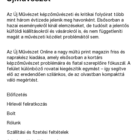
Az Új Művészet képzőművészeti és kritikai folyóirat több
mint három évtizede jelenik meg havonként. Elsősorban a
hazai eseményekről kínál elemzéseket, de tudósít a jelentős
külföldi kiállításokról és vásárokról is, és nem függetleníti
magát a művészeti közélet problémáitól sem.
Az Új Művészet Online a nagy múltú print magazin friss és
naprakész kiadása, amely elsősorban a kortárs
képzőművészet problémáira és fiatal szereplőire fókuszál. A
felület különböző rovatai kiegészítik egymást – így segítve
elő az eredendően szilánkos, de az olvastban kompakttá
váló megértést.
Előfizetés
Hírlevél feliratkozás
Bolt
Rólunk
Szállítási és fizetési feltételek