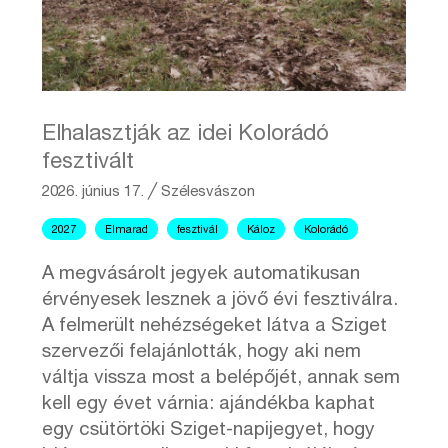
Elhalasztják az idei Kolorádó
fesztivált
2026. június 17.
╱
Szélesvászon
2027
Elmarad
fesztivál
Káloz
Kolorádó
A megvásárolt jegyek automatikusan
érvényesek lesznek a jövő évi fesztiválra.
A felmerült nehézségeket látva a Sziget
szervezői felajánlották, hogy aki nem
váltja vissza most a belépőjét, annak sem
kell egy évet várnia: ajándékba kaphat
egy csütörtöki Sziget-napijegyet, hogy