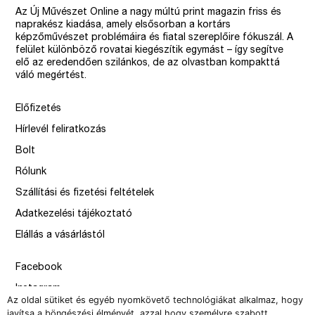
Az Új Művészet Online a nagy múltú print magazin friss és
naprakész kiadása, amely elsősorban a kortárs
képzőművészet problémáira és fiatal szereplőire fókuszál. A
felület különböző rovatai kiegészítik egymást – így segítve
elő az eredendően szilánkos, de az olvastban kompakttá
váló megértést.
Előfizetés
Hírlevél feliratkozás
Bolt
Rólunk
Szállítási és fizetési feltételek
Adatkezelési tájékoztató
Elállás a vásárlástól
Facebook
Instagram
Az oldal sütiket és egyéb nyomkövető technológiákat alkalmaz, hogy
Issue
javítsa a böngészési élményét, azzal hogy személyre szabott